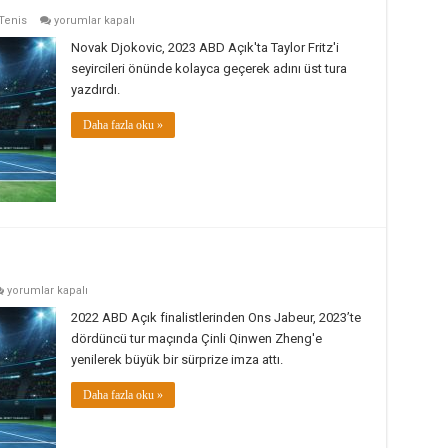
Novak
Tenis
yorumlar kapalı
Djokovic
Zorlanmadı
Novak Djokovic, 2023 ABD Açık'ta Taylor Fritz'i
için
seyircileri önünde kolayca geçerek adını üst tura
yazdırdı.
Daha fazla oku »
Ons
yorumlar kapalı
Jabeur’dan
Erken
2022 ABD Açık finalistlerinden Ons Jabeur, 2023’te
Veda
dördüncü tur maçında Çinli Qinwen Zheng'e
için
yenilerek büyük bir sürprize imza attı.
Daha fazla oku »