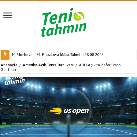
K. Muchova – M. Bouzkova İddaa Tahmini 18.08.2023
Anasayfa
/
Amerika Açık Tenis Turnuvası
/
ABD Açık’ta Zafer Coco
Gauff’un