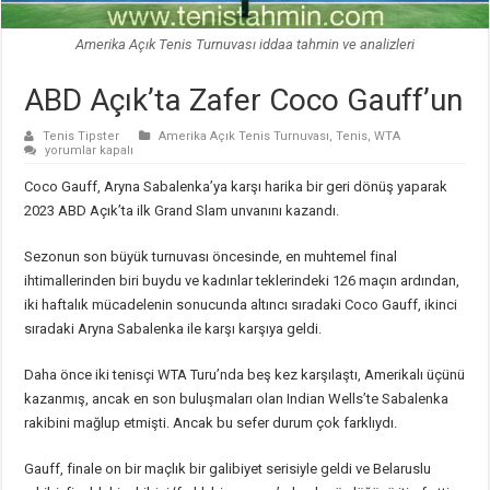
Amerika Açık Tenis Turnuvası iddaa tahmin ve analizleri
ABD Açık’ta Zafer Coco Gauff’un
Tenis Tipster
Amerika Açık Tenis Turnuvası
,
Tenis
,
WTA
ABD
yorumlar kapalı
Açık’ta
Zafer
Coco Gauff, Aryna Sabalenka’ya karşı harika bir geri dönüş yaparak
Coco
Gauff’un
2023 ABD Açık’ta ilk Grand Slam unvanını kazandı.
için
Sezonun son büyük turnuvası öncesinde, en muhtemel final
ihtimallerinden biri buydu ve kadınlar teklerindeki 126 maçın ardından,
iki haftalık mücadelenin sonucunda altıncı sıradaki Coco Gauff, ikinci
sıradaki Aryna Sabalenka ile karşı karşıya geldi.
Daha önce iki tenisçi WTA Turu’nda beş kez karşılaştı, Amerikalı üçünü
kazanmış, ancak en son buluşmaları olan Indian Wells’te Sabalenka
rakibini mağlup etmişti. Ancak bu sefer durum çok farklıydı.
Gauff, finale on bir maçlık bir galibiyet serisiyle geldi ve Belaruslu