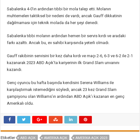
Sabalenka 4-0’ın ardından tıbbi bir mola talep etti. Molanın
muhtemelen taktiksel bir nedeni de vardı, ancak Gauff dikkatinin
dağılmaması için teknik molada da her şeyi denedi.
Sabalenka tıbbi molanın ardından hemen bir servis kırdı ve aradaki
farkı azalttı. Ancak bu, ev sahibi karşısında yeterli olmadı.
Gauff rakibinin servisini bir kez daha kırdı ve maçı 2-6, 6-3 ve 6-2 ile 2-1
kazanarak 2023 ABD Açık’ta kariyerinin ilk Grand Slam unvanını
kazandı.
Genç oyuncu bu hafta başında kendisini Serena Williams ile
karşılaştırmak istemediğini söyledi, ancak 23 kez Grand Slam
şampiyonu olan Williams’ın ardından ABD Açık’ı kazanan en genç
Amerikalı oldu.
Etiketler
ABD AÇIK
AMERIKA AÇIK
AMERIKA AÇIK 2023