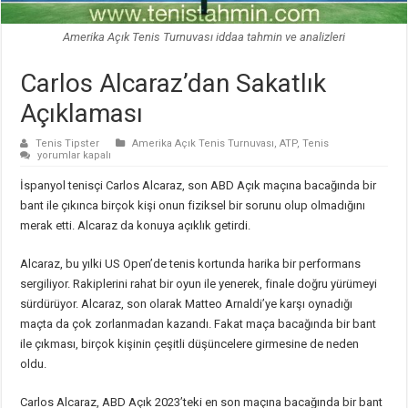
Amerika Açık Tenis Turnuvası iddaa tahmin ve analizleri
Carlos Alcaraz’dan Sakatlık
Açıklaması
Tenis Tipster
Amerika Açık Tenis Turnuvası
,
ATP
,
Tenis
Carlos
yorumlar kapalı
Alcaraz’dan
Sakatlık
İspanyol tenisçi Carlos Alcaraz, son ABD Açık maçına bacağında bir
Açıklaması
için
bant ile çıkınca birçok kişi onun fiziksel bir sorunu olup olmadığını
merak etti. Alcaraz da konuya açıklık getirdi.
Alcaraz, bu yılki US Open’de tenis kortunda harika bir performans
sergiliyor. Rakiplerini rahat bir oyun ile yenerek, finale doğru yürümeyi
sürdürüyor. Alcaraz, son olarak Matteo Arnaldi’ye karşı oynadığı
maçta da çok zorlanmadan kazandı. Fakat maça bacağında bir bant
ile çıkması, birçok kişinin çeşitli düşüncelere girmesine de neden
oldu.
Carlos Alcaraz, ABD Açık 2023’teki en son maçına bacağında bir bant