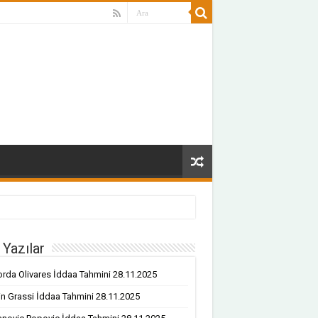
 Yazılar
rda Olivares İddaa Tahmini 28.11.2025
n Grassi İddaa Tahmini 28.11.2025