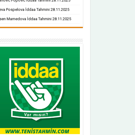
novic Popovic İddaa Tahmini 28.11.2025
va Pospelova İddaa Tahmini 28.11.2025
sen Mamedova İddaa Tahmini 28.11.2025