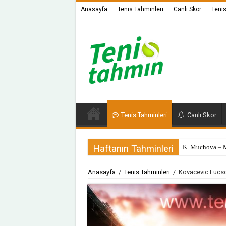
Anasayfa
Tenis Tahminleri
Canlı Skor
Teni
Tenis Tahminleri
Canlı Skor
Haftanın Tahminleri
K. Muchova – M
Anasayfa
/
Tenis Tahminleri
/
Kovacevic Fucso