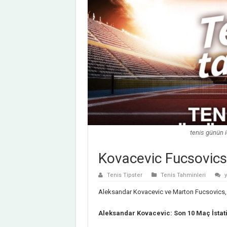
tenis günün 
Kovacevic Fucsovics
K
Tenis Tipster
Tenis Tahminleri
y
F
İ
Aleksandar Kovacevic ve Marton Fucsovics, 
T
0
i
Aleksandar Kovacevic: Son 10 Maç İstatis