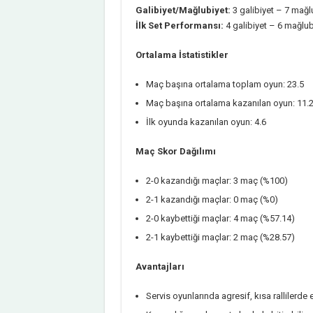
Galibiyet/Mağlubiyet:
3 galibiyet – 7 mağl
İlk Set Performansı:
4 galibiyet – 6 mağlub
Ortalama İstatistikler
Maç başına ortalama toplam oyun: 23.5
Maç başına ortalama kazanılan oyun: 11.
İlk oyunda kazanılan oyun: 4.6
Maç Skor Dağılımı
2-0 kazandığı maçlar: 3 maç (%100)
2-1 kazandığı maçlar: 0 maç (%0)
2-0 kaybettiği maçlar: 4 maç (%57.14)
2-1 kaybettiği maçlar: 2 maç (%28.57)
Avantajları
Servis oyunlarında agresif, kısa rallilerde etk