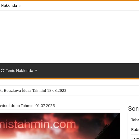
s Hakkında
Tenis Hakkında
. Bouzkova İddaa Tahmini 18.08.2023
vics İddaa Tahmini 01.07.2025
Son
Tabo
Rabi