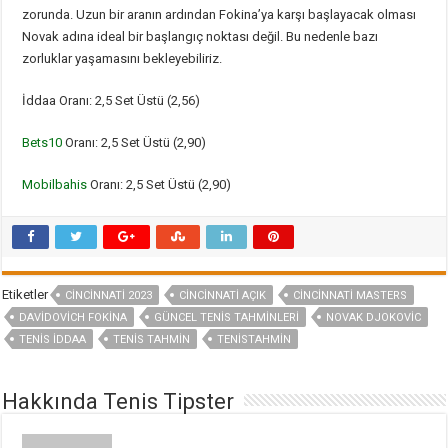
zorunda. Uzun bir aranın ardından Fokina’ya karşı başlayacak olması
Novak adına ideal bir başlangıç noktası değil. Bu nedenle bazı
zorluklar yaşamasını bekleyebiliriz.
İddaa Oranı: 2,5 Set Üstü (2,56)
Bets10
Oranı: 2,5 Set Üstü (2,90)
Mobilbahis
Oranı: 2,5 Set Üstü (2,90)
Etiketler
CINCINNATI 2023
CINCINNATI AÇIK
CINCINNATI MASTERS
DAVIDOVICH FOKINA
GÜNCEL TENIS TAHMINLERI
NOVAK DJOKOVIC
TENIS İDDAA
TENIS TAHMIN
TENISTAHMIN
Hakkında Tenis Tipster