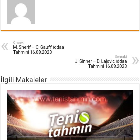
Önceki
M. Sherif – C. Gauff İddaa
Tahmini 16.08.2023
Sonraki
J. Sinner – D. Lajovic İddaa
Tahmini 16.08.2023
İlgili Makaleler