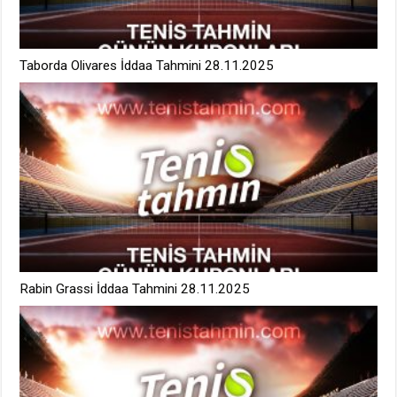
Taborda Olivares İddaa Tahmini 28.11.2025
Rabin Grassi İddaa Tahmini 28.11.2025