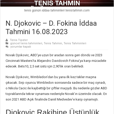
tenis günün iddaa tahminleri tenistahmin.com
N. Djokovic – D. Fokina İddaa
Tahmini 16.08.2023
Tenis Tipster
güncel tenis tahminleri
,
Tenis Tahmin
,
Tenis Tahminleri
N.
yorumlar kapalı
Djokovic
–
Novak Djokovic, ABD’ye uzun bir aradan sonra geri döndü ve 2023
D.
Fokina
Cincinnati Masters’ta Alejandro Davidovich Fokina’ya karşı mücadele
İddaa
edecek. Bets10, 2,5 set üstü için 2,90’lık oran belirledi.
Tahmini
16.08.2023
için
Novak Djokovic, Wimbledon’dan bu yana ilk kez tekler maçına
çıkacak. Sırp oyuncu Wimbledon sonrasında sadece bir maç oynadı,
o Nikola Cacic ile kaybettiği bir çiftler maçıydı. Bu nedenle gözler ABD
topraklarında tekrar oynaması nedeniyle Novak’ın üzerinde olacak. En
son 2021 ABD Açık finalinde Daniil Medvedev’e karşı oynamıştı.
Djokovic Rakibine Üstünlük