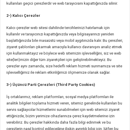
kullanılan geçici çerezlerdir ve web tarayıcısını kapattığınızda silinir.
2-) Kalıcı Çerezler
Kalıcı çerezler web sitesi dahilinde tercihlerinizi hatırlamak için
kullanılır ve tarayıcınızı kapattığınızda veya bilgisayarınızı yeniden
başlattığınızda bile masaüstü veya mobil aygıtınızda kalır. Bu çerezleri,
ziyaret şablonları çıkarmak amacıyla kullanıcı davranışını analiz etmek
için kullanmaktayız ve böylece web sitemizin işlevselliğini, siz ve web
site(leri)mizin diğer tüm ziyaretçileri için geliştirebilmekteyiz. Bu
çerezler aynı zamanda, size hedefli reklam hizmeti sunmamıza ve site
işlevselliğimiz ile reklam etkinliğimizi ölçmemize olanak sağlar.
3-) Üçüncü Parti Çerezleri (Third Party Cookies)
İş ortaklarımız, reklam platformları, sosyal medya platformları ile
analitik bilgileri toplama hizmeti veren, sitemiz genelinde kullanılan bu
servis sağlayıcılar hizmetlerini sunabilmeleri için web sitemizi ziyaret
ettiğinizde, bizim yerimize cihazlarınıza çerez kaydetmelerine izin
verebiliriz. Bu çerezler hakkında daha fazla bilgi edinmek ve bu
çerezlerin nasıl kontrol edileceğine ilişkin ayrıntılı bilgi için, lütfen bu