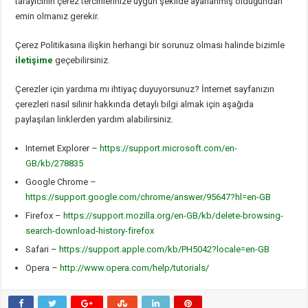
tarayıcının çerez tercihlerinize uygun şekilde ayarlanmış olduğundan
emin olmanız gerekir.
Çerez Politikasına ilişkin herhangi bir sorunuz olması halinde bizimle
iletişime
geçebilirsiniz.
Çerezler için yardıma mı ihtiyaç duyuyorsunuz? İnternet sayfanızın
çerezleri nasıl silinir hakkında detaylı bilgi almak için aşağıda
paylaşılan linklerden yardım alabilirsiniz.
Internet Explorer –
https://support.microsoft.com/en-
GB/kb/278835
Google Chrome –
https://support.google.com/chrome/answer/95647?hl=en-GB
Firefox –
https://support.mozilla.org/en-GB/kb/delete-browsing-
search-download-history-firefox
Safari –
https://support.apple.com/kb/PH5042?locale=en-GB
Opera –
http://www.opera.com/help/tutorials/