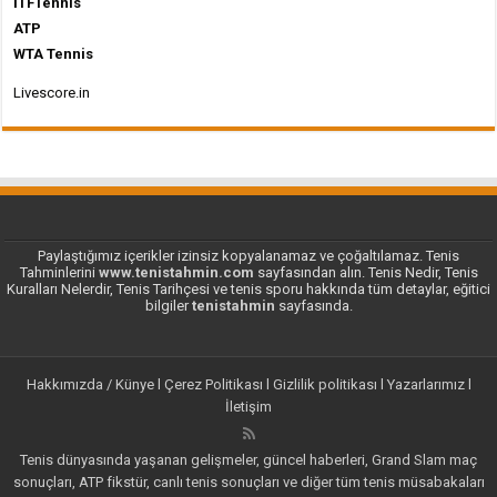
İTFTennis
ATP
WTA Tennis
Livescore.in
Paylaştığımız içerikler izinsiz kopyalanamaz ve çoğaltılamaz. Tenis
Tahminlerini
www.tenistahmin.com
sayfasından alın. Tenis Nedir, Tenis
Kuralları Nelerdir, Tenis Tarihçesi ve tenis sporu hakkında tüm detaylar, eğitici
bilgiler
tenistahmin
sayfasında.
Hakkımızda / Künye
l
Çerez Politikası
l
Gizlilik politikası
l
Yazarlarımız
l
İletişim
Tenis dünyasında yaşanan gelişmeler, güncel haberleri, Grand Slam maç
sonuçları, ATP fikstür, canlı tenis sonuçları ve diğer tüm tenis müsabakaları