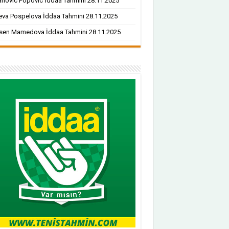
novic Popovic İddaa Tahmini 28.11.2025
va Pospelova İddaa Tahmini 28.11.2025
sen Mamedova İddaa Tahmini 28.11.2025