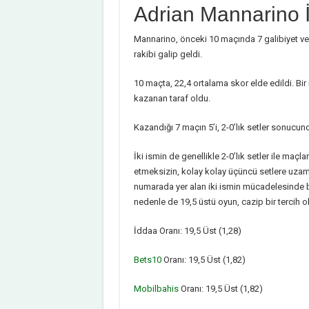
Adrian Mannarino İs
Mannarino, önceki 10 maçında 7 galibiyet ve 3 
rakibi galip geldi.
10 maçta, 22,4 ortalama skor elde edildi. Bi
kazanan taraf oldu.
Kazandığı 7 maçın 5’i, 2-0’lık setler sonucund
İki ismin de genellikle 2-0’lık setler ile maç
etmeksizin, kolay kolay üçüncü setlere uza
numarada yer alan iki ismin mücadelesinde 
nedenle de 19,5 üstü oyun, cazip bir tercih ola
İddaa Oranı: 19,5 Üst (1,28)
Bets10
Oranı: 19,5 Üst (1,82)
Mobilbahis
Oranı: 19,5 Üst (1,82)