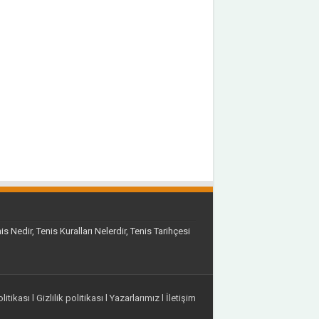
s Nedir, Tenis Kuralları Nelerdir, Tenis Tarihçesi
litikası
l
Gizlilik politikası
l
Yazarlarımız
l
İletişim