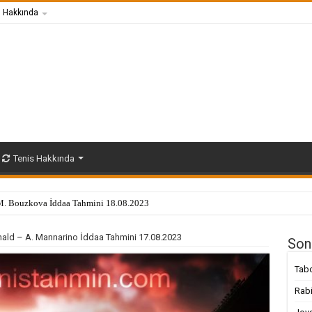
s Hakkında
Tenis Hakkında
. Bouzkova İddaa Tahmini 18.08.2023
ld – A. Mannarino İddaa Tahmini 17.08.2023
Son
Tabo
Rabi