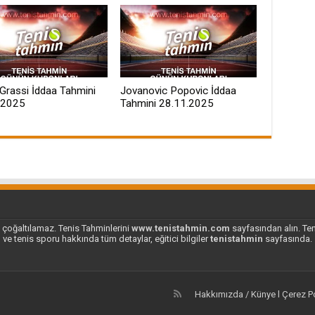
Grassi İddaa Tahmini
Jovanovic Popovic İddaa
.2025
Tahmini 28.11.2025
 çoğaltılamaz. Tenis Tahminlerini
www.tenistahmin.com
sayfasından alın. Teni
ve tenis sporu hakkında tüm detaylar, eğitici bilgiler
tenistahmin
sayfasında.
Hakkımızda / Künye
l
Çerez Po