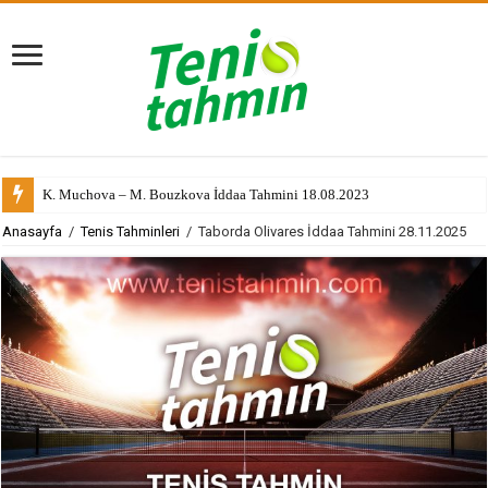
K. Muchova – M. Bouzkova İddaa Tahmini 18.08.2023
Anasayfa
/
Tenis Tahminleri
/
Taborda Olivares İddaa Tahmini 28.11.2025