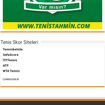
Tenis Skor Siteleri
Tennisbetsite
SofaScore
İTFTennis
ATP
WTA Tennis
Livescore.in