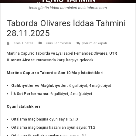
tenis günün iddaa tahminleri tenistahmin.com
Taborda Olivares İddaa Tahmini
28.11.2025
Taborda
Tenis Tipster
Tenis Tahminleri
yorumlar kapalı
Olivares
İddaa
Martina Capurro Taborda ve Lya Isabel Fernandez Olivares,
UTR
Tahmini
28.11.2025
Buenos Aires
turnuvasında karşı karşıya gelecek.
için
Martina Capurro Taborda: Son 10 Maç İstatistikleri
Galibiyetler ve Mağlubiyetler:
6 galibiyet, 4 mağlubiyet
İlk Set Performansı:
6 galibiyet, 4 mağlubiyet
Oyun İstatistikleri
Ortalama maç başına oyun sayısı: 21.0
Ortalama maç başına kazanılan oyun sayısı: 11.2
Ortalama ilk sette kazanılan oyun sayısı: 5.4