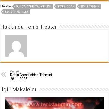
Etiketler
GÜNCEL TENIS TAHMINLERI
TENIS IDDAA
TENIS TAHMIN
TENIS TAHMINLERI
Hakkında Tenis Tipster
Önceki
Rabin Grassi İddaa Tahmini
28.11.2025
İlgili Makaleler