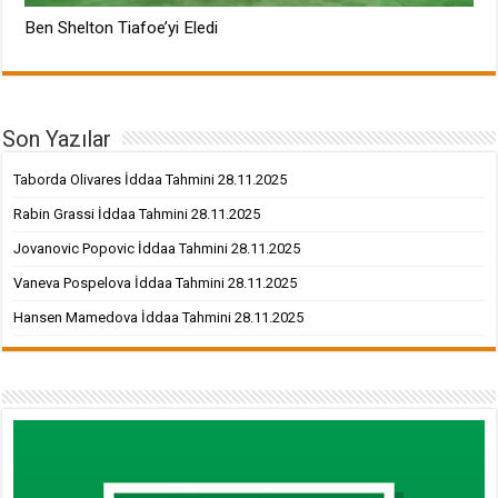
Ben Shelton Tiafoe’yi Eledi
Son Yazılar
Taborda Olivares İddaa Tahmini 28.11.2025
Rabin Grassi İddaa Tahmini 28.11.2025
Jovanovic Popovic İddaa Tahmini 28.11.2025
Vaneva Pospelova İddaa Tahmini 28.11.2025
Hansen Mamedova İddaa Tahmini 28.11.2025