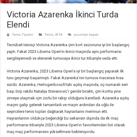
Victoria Azarenka İkinci Turda
Elendi
Victoria
Tenis Tipster
Tenis
,
WTA
yorumlar kapalı
Azarenka
İkinci
Tecrübeli tenisçi Victoria Azarenka çim kort sezonuna iyi bir başlangıç
Turda
Elendi
yaptı. Fakat 2023 Libema Open’ın ikinci maçında aynı performansı
için
sergileyemedi ve elenerek turnuvaya ikinci tur itibariyle veda etti.
Victoria Azarenka, 2023 Libema Open’a iyi bir başlangıç yaparak ilk
turu geçmeyi başarmıştı. Fakat Azarenka’nın turnuva macerası kısa
sürdü. Azarenka, Hertogenbosch’taki açılış maçında, üç numaralı seri
başı Sırp rakibi Natalija Stevanovic’i geride bıraktı, çim kortta yine
zirveye ulaşmak için zorlu bir rakip olduğunu kanıtladı. Azarenka açılış
maçını galip gelerek tamamladı ve maçın ardından da oğlu ile
seyircilere tenis topları dağıtarak hayranlarını memnun etti.
Hayranlarının oldukça beğendiği bu sekansın dışında da ilk maç
performansı itibariyle 2023 Libema Open’ın favorilerinden biri olarak
maç maç performansını yükseltmesi bekleniyordu.