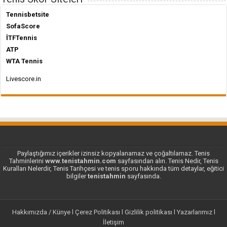
Tennisbetsite
SofaScore
İTFTennis
ATP
WTA Tennis
Livescore.in
Paylaştığımız içerikler izinsiz kopyalanamaz ve çoğaltılamaz. Tenis
Tahminlerini
www.tenistahmin.com
sayfasından alın. Tenis Nedir, Tenis
Kuralları Nelerdir, Tenis Tarihçesi ve tenis sporu hakkında tüm detaylar, eğitici
bilgiler
tenistahmin
sayfasında.
Hakkımızda / Künye
l
Çerez Politikası
l
Gizlilik politikası
l
Yazarlarımız
l
İletişim