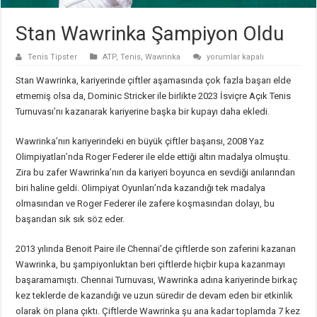
Stan Wawrinka Şampiyon Oldu
Stan
Tenis Tipster
ATP
,
Tenis
,
Wawrinka
yorumlar kapalı
Wawrinka
Şampiyon
Stan Wawrinka, kariyerinde çiftler aşamasında çok fazla başarı elde
Oldu
için
etmemiş olsa da, Dominic Stricker ile birlikte 2023 İsviçre Açık Tenis
Turnuvası’nı kazanarak kariyerine başka bir kupayı daha ekledi.
Wawrinka’nın kariyerindeki en büyük çiftler başarısı, 2008 Yaz
Olimpiyatları’nda Roger Federer ile elde ettiği altın madalya olmuştu.
Zira bu zafer Wawrinka’nın da kariyeri boyunca en sevdiği anılarından
biri haline geldi. Olimpiyat Oyunları’nda kazandığı tek madalya
olmasından ve Roger Federer ile zafere koşmasından dolayı, bu
başarıdan sık sık söz eder.
2013 yılında Benoit Paire ile Chennai’de çiftlerde son zaferini kazanan
Wawrinka, bu şampiyonluktan beri çiftlerde hiçbir kupa kazanmayı
başaramamıştı. Chennai Turnuvası, Wawrinka adına kariyerinde birkaç
kez teklerde de kazandığı ve uzun süredir de devam eden bir etkinlik
olarak ön plana çıktı. Çiftlerde Wawrinka şu ana kadar toplamda 7 kez