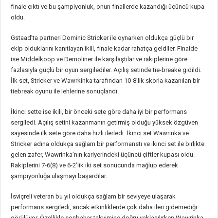
finale çıktı ve bu şampiyonluk, onun finallerde kazandığı üçüncü kupa
oldu.
Gstaad’ta partneri Dominic Stricker ile oynarken oldukça güçlü bir
ekip olduklarını kanıtlayan ikili, finale kadar rahatça geldiler. Finalde
ise Middelkoop ve Demoliner ile karşılaştılar ve rakiplerine göre
fazlasıyla güçlü bir oyun sergilediler. Açılış setinde tie-breake gidildi.
İlk set, Stricker ve Wawrkinka tarafından 10-8’lik skorla kazanılan bir
tiebreak oyunu ile lehlerine sonuçlandı.
İkinci sette ise ikili, bir önceki sete göre daha iyi bir performans
sergiledi. Açılış setini kazanmanın getirmiş olduğu yüksek özgüven
sayesinde ilk sete göre daha hızlı ilerledi. İkinci set Wawrinka ve
Stricker adına oldukça sağlam bir performanstı ve ikinci set ile birlikte
gelen zafer, Wawrinka’nın kariyerindeki üçüncü çiftler kupası oldu.
Rakiplerini 7-6(8) ve 6-2’lik iki set sonucunda mağlup ederek
şampiyonluğa ulaşmayı başardılar.
İsviçreli veteran bu yıl oldukça sağlam bir seviyeye ulaşarak
performans sergiledi, ancak etkinliklerde çok daha ileri gidemediği
görülüyor. Özellikle sonbahar takvimine doğru yaklaşılırken Wawrinka