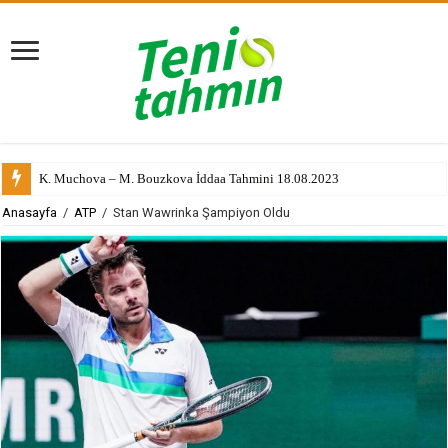
K. Muchova – M. Bouzkova İddaa Tahmini 18.08.2023
Anasayfa
/
ATP
/
Stan Wawrinka Şampiyon Oldu