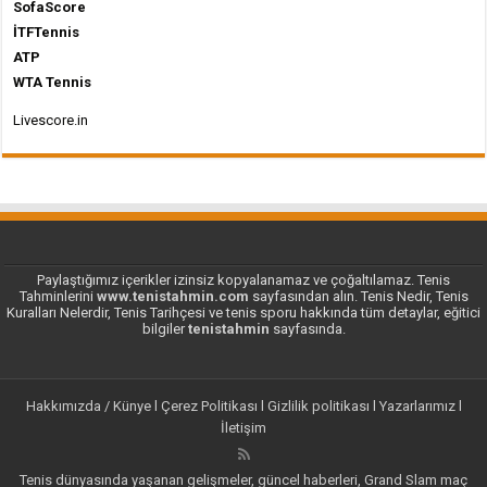
SofaScore
İTFTennis
ATP
WTA Tennis
Livescore.in
Paylaştığımız içerikler izinsiz kopyalanamaz ve çoğaltılamaz. Tenis
Tahminlerini
www.tenistahmin.com
sayfasından alın. Tenis Nedir, Tenis
Kuralları Nelerdir, Tenis Tarihçesi ve tenis sporu hakkında tüm detaylar, eğitici
bilgiler
tenistahmin
sayfasında.
Hakkımızda / Künye
l
Çerez Politikası
l
Gizlilik politikası
l
Yazarlarımız
l
İletişim
Tenis dünyasında yaşanan gelişmeler, güncel haberleri, Grand Slam maç