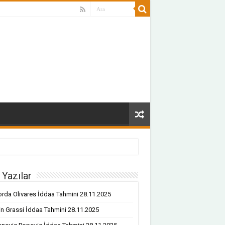
 Yazılar
rda Olivares İddaa Tahmini 28.11.2025
n Grassi İddaa Tahmini 28.11.2025