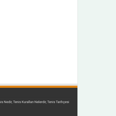
s Nedir, Tenis Kuralları Nelerdir, Tenis Tarihçesi