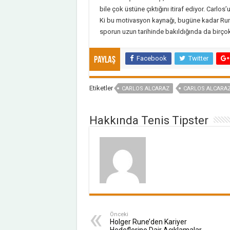
bile çok üstüne çıktığını itiraf ediyor. Carlo
Ki bu motivasyon kaynağı, bugüne kadar Rune 
sporun uzun tarihinde bakıldığında da birçok 
Facebook
Twitter
Paylaş
Etiketler
CARLOS ALCARAZ
CARLOS ALCARAZ
Hakkında Tenis Tipster
Önceki
Holger Rune’den Kariyer