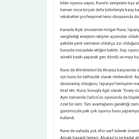
bilen oyuncu sayısı, Rune’in seviyesini baz a
hemen önce birçok defa birbirleriyle karşı ka
rekabetleri profesyonel tenis dünyasında d
Kanada Açık öncesinde Holger Rune, İspany
sergilediği enerjinin rakipler açısından olduk
şekilde yanıt vermenin oldukça zor olduğun
bununla mücadele ettiğini belirtti. Sırp oy
sürekli baskı yaparak geri döndü ve maçı k
Rune de Wimbledon’da Alcaraz karşısında ol
için bunu bir talihsizlik olarak nitelendirdi.
dezavantaj olduğunu, İspanyol tenisçinin ma
itiraf etti. Rune, konuyla ilgili olarak “Enerji
Aynı zamanda Carlos’un oyununda da büyük bir
özel bir isim. Tüm avantajlarını gerektiği zaman
günümüzde pek çok oyuncu bunu yapamıyor, bu
kullandı.
Rune de sahada çok efor sarf ederek önemli 
Ancak başarılı tenisçi, Alcaraz’ın ne kadar 