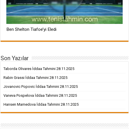
Ben Shelton Tiafoe’yi Eledi
Son Yazılar
Taborda Olivares İddaa Tahmini 28.11.2025
Rabin Grassi İddaa Tahmini 28.11.2025
Jovanovic Popovic İddaa Tahmini 28.11.2025
Vaneva Pospelova İddaa Tahmini 28.11.2025
Hansen Mamedova İddaa Tahmini 28.11.2025