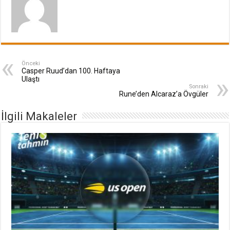
Önceki
Casper Ruud’dan 100. Haftaya
Ulaştı
Sonraki
Rune’den Alcaraz’a Övgüler
İlgili Makaleler