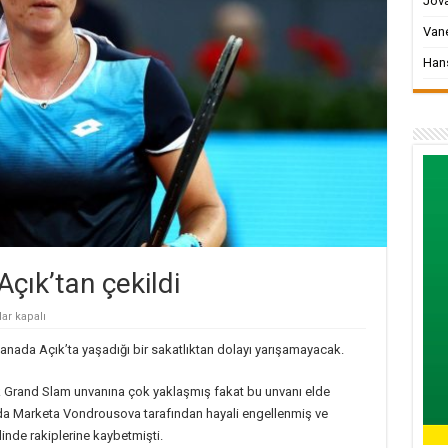
Jova
Vane
Han
çık’tan çekildi
ar kapalı
r
a
nada Açık’ta yaşadığı bir sakatlıktan dolayı yarışamayacak.
an
lk Grand Slam unvanına çok yaklaşmış fakat bu unvanı elde
nda Marketa Vondrousova tarafından hayali engellenmiş ve
inde rakiplerine kaybetmişti.