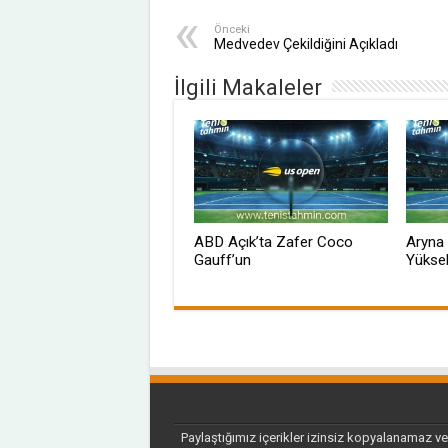
Önceki
Medvedev Çekildiğini Açıkladı
İlgili Makaleler
ABD Açık’ta Zafer Coco
Aryna 
Gauff’un
Yüksel
Paylaştığımız içerikler izinsiz kopyalanamaz ve