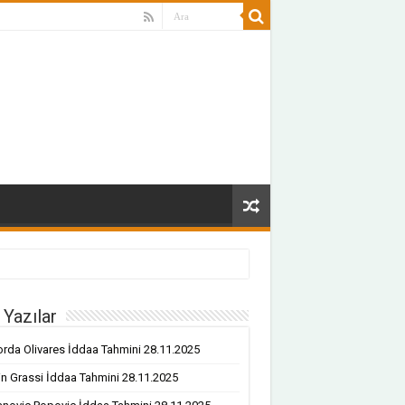
 Yazılar
rda Olivares İddaa Tahmini 28.11.2025
n Grassi İddaa Tahmini 28.11.2025