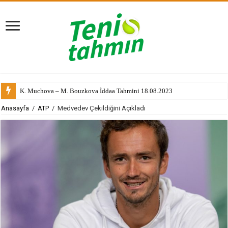
K. Muchova – M. Bouzkova İddaa Tahmini 18.08.2023
Anasayfa
/
ATP
/
Medvedev Çekildiğini Açıkladı