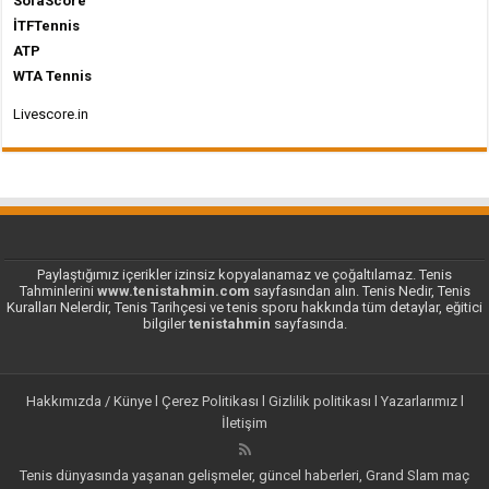
SofaScore
İTFTennis
ATP
WTA Tennis
Livescore.in
Paylaştığımız içerikler izinsiz kopyalanamaz ve çoğaltılamaz. Tenis
Tahminlerini
www.tenistahmin.com
sayfasından alın. Tenis Nedir, Tenis
Kuralları Nelerdir, Tenis Tarihçesi ve tenis sporu hakkında tüm detaylar, eğitici
bilgiler
tenistahmin
sayfasında.
Hakkımızda / Künye
l
Çerez Politikası
l
Gizlilik politikası
l
Yazarlarımız
l
İletişim
Tenis dünyasında yaşanan gelişmeler, güncel haberleri, Grand Slam maç