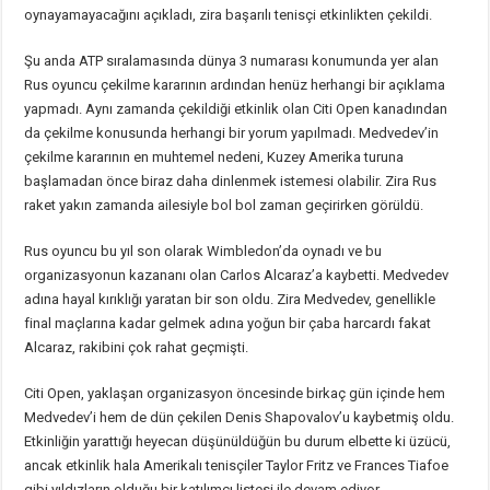
oynayamayacağını açıkladı, zira başarılı tenisçi etkinlikten çekildi.
Şu anda ATP sıralamasında dünya 3 numarası konumunda yer alan
Rus oyuncu çekilme kararının ardından henüz herhangi bir açıklama
yapmadı. Aynı zamanda çekildiği etkinlik olan Citi Open kanadından
da çekilme konusunda herhangi bir yorum yapılmadı. Medvedev’in
çekilme kararının en muhtemel nedeni, Kuzey Amerika turuna
başlamadan önce biraz daha dinlenmek istemesi olabilir. Zira Rus
raket yakın zamanda ailesiyle bol bol zaman geçirirken görüldü.
Rus oyuncu bu yıl son olarak Wimbledon’da oynadı ve bu
organizasyonun kazananı olan Carlos Alcaraz’a kaybetti. Medvedev
adına hayal kırıklığı yaratan bir son oldu. Zira Medvedev, genellikle
final maçlarına kadar gelmek adına yoğun bir çaba harcardı fakat
Alcaraz, rakibini çok rahat geçmişti.
Citi Open, yaklaşan organizasyon öncesinde birkaç gün içinde hem
Medvedev’i hem de dün çekilen Denis Shapovalov’u kaybetmiş oldu.
Etkinliğin yarattığı heyecan düşünüldüğün bu durum elbette ki üzücü,
ancak etkinlik hala Amerikalı tenisçiler Taylor Fritz ve Frances Tiafoe
gibi yıldızların olduğu bir katılımcı listesi ile devam ediyor.