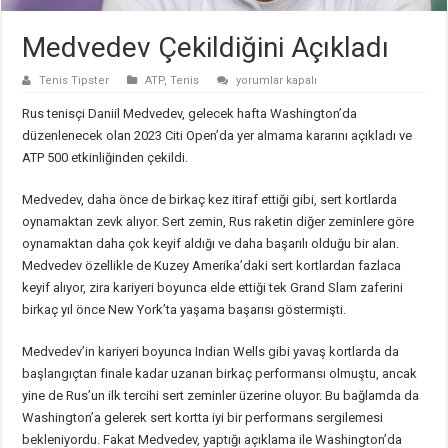
Medvedev Çekildiğini Açıkladı
Medvedev
Tenis Tipster
ATP
,
Tenis
yorumlar kapalı
Çekildiğini
Açıkladı
Rus tenisçi Daniil Medvedev, gelecek hafta Washington’da
için
düzenlenecek olan 2023 Citi Open’da yer almama kararını açıkladı ve
ATP 500 etkinliğinden çekildi.
Medvedev, daha önce de birkaç kez itiraf ettiği gibi, sert kortlarda
oynamaktan zevk alıyor. Sert zemin, Rus raketin diğer zeminlere göre
oynamaktan daha çok keyif aldığı ve daha başarılı olduğu bir alan.
Medvedev özellikle de Kuzey Amerika’daki sert kortlardan fazlaca
keyif alıyor, zira kariyeri boyunca elde ettiği tek Grand Slam zaferini
birkaç yıl önce New York’ta yaşama başarısı göstermişti.
Medvedev’in kariyeri boyunca Indian Wells gibi yavaş kortlarda da
başlangıçtan finale kadar uzanan birkaç performansı olmuştu, ancak
yine de Rus’un ilk tercihi sert zeminler üzerine oluyor. Bu bağlamda da
Washington’a gelerek sert kortta iyi bir performans sergilemesi
bekleniyordu. Fakat Medvedev, yaptığı açıklama ile Washington’da