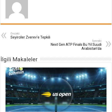
Önceki
Seyirciler Zverev’e Tepkili
Sonraki
Next Gen ATP Finals Bu Yıl Suudi
Arabistan’da
İlgili Makaleler