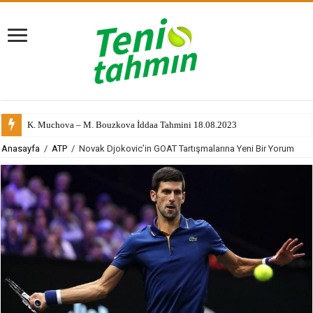
K. Muchova – M. Bouzkova İddaa Tahmini 18.08.2023
Anasayfa
/
ATP
/
Novak Djokovic’in GOAT Tartışmalarına Yeni Bir Yorum