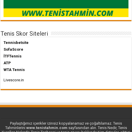
Tenis Skor Siteleri
Tennisbetsite
SofaScore
İTFTennis
ATP
WTA Tennis
Livescore.in
Paylaştığımız içerikler izinsiz kopyalanamaz ve çoğaltılamaz. Tenis
Tahminlerini
www.tenistahmin.com
sayfasından alın. Tenis Nedir, Tenis