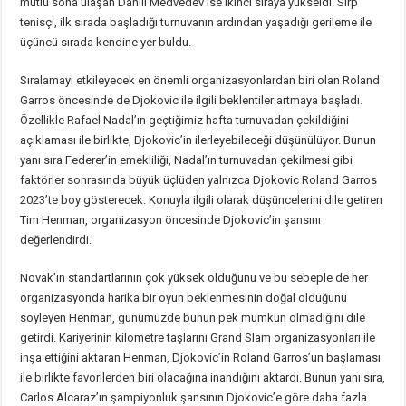
mutlu sona ulaşan Daniil Medvedev ise ikinci sıraya yükseldi. Sırp
tenisçi, ilk sırada başladığı turnuvanın ardından yaşadığı gerileme ile
üçüncü sırada kendine yer buldu.
Sıralamayı etkileyecek en önemli organizasyonlardan biri olan Roland
Garros öncesinde de Djokovic ile ilgili beklentiler artmaya başladı.
Özellikle Rafael Nadal’ın geçtiğimiz hafta turnuvadan çekildiğini
açıklaması ile birlikte, Djokovic’in ilerleyebileceği düşünülüyor. Bunun
yanı sıra Federer’in emekliliği, Nadal’ın turnuvadan çekilmesi gibi
faktörler sonrasında büyük üçlüden yalnızca Djokovic Roland Garros
2023’te boy gösterecek. Konuyla ilgili olarak düşüncelerini dile getiren
Tim Henman, organizasyon öncesinde Djokovic’in şansını
değerlendirdi.
Novak’ın standartlarının çok yüksek olduğunu ve bu sebeple de her
organizasyonda harika bir oyun beklenmesinin doğal olduğunu
söyleyen Henman, günümüzde bunun pek mümkün olmadığını dile
getirdi. Kariyerinin kilometre taşlarını Grand Slam organizasyonları ile
inşa ettiğini aktaran Henman, Djokovic’in Roland Garros’un başlaması
ile birlikte favorilerden biri olacağına inandığını aktardı. Bunun yanı sıra,
Carlos Alcaraz’ın şampiyonluk şansının Djokovic’e göre daha fazla