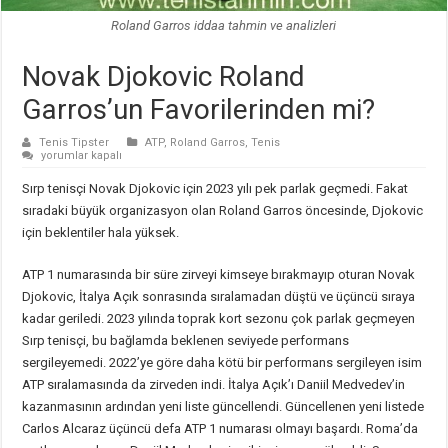
Roland Garros iddaa tahmin ve analizleri
Novak Djokovic Roland
Garros’un Favorilerinden mi?
Tenis Tipster
ATP
,
Roland Garros
,
Tenis
Novak
yorumlar kapalı
Djokovic
Roland
Sırp tenisçi Novak Djokovic için 2023 yılı pek parlak geçmedi. Fakat
Garros’un
Favorilerinden
sıradaki büyük organizasyon olan Roland Garros öncesinde, Djokovic
mi?
için beklentiler hala yüksek.
için
ATP 1 numarasında bir süre zirveyi kimseye bırakmayıp oturan Novak
Djokovic, İtalya Açık sonrasında sıralamadan düştü ve üçüncü sıraya
kadar geriledi. 2023 yılında toprak kort sezonu çok parlak geçmeyen
Sırp tenisçi, bu bağlamda beklenen seviyede performans
sergileyemedi. 2022’ye göre daha kötü bir performans sergileyen isim
ATP sıralamasında da zirveden indi. İtalya Açık’ı Daniil Medvedev’in
kazanmasının ardından yeni liste güncellendi. Güncellenen yeni listede
Carlos Alcaraz üçüncü defa ATP 1 numarası olmayı başardı. Roma’da