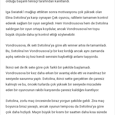
olduğu başarılı tenisçi tarafından kanıtlandı.
Iga Swiatek’i mağlup ettikten sonra motivasyonu çok yüksek olan
Elina Svitolina’ya karşı oynayan Çek oyuncu, rallilerin tamamen kontrol
ederek sağlam bir oyun sergiledi. Hem Vondrousova hem de Svitolina
saldırgan bir oyun ortaya koydular, ancak Vondrousova’nın topu
büyük ölçüde daha iyi kontrol ettiği söylenebilir.
Vondrousova, ilk seti Svitolina’ya göre altı winner artısı ile tamamladı.
Bu, Svitolina’nın Vondrousova’yı bir kez kırdığı ancak aynı zamanda
açılış setinde üç kez kendi servisini kaybettiği anlamı taşıyordu.
İkinci set de ilk sete göre çok farklı bir şekilde başlamadı.
Vondrousova bir kez daha erken bir avantaj elde etti ve inanılmaz bir
seviyede savunma yaptı. Svitolina, ikinci sette gerçekten de çaresiz
kalmıştı ve bu, önceki turlarda çok yüksek bir seviyede mücadele
eden bir oyuncunun rakibi karşısında çaresiz kaldığını kanıtlıyor.
Svitolina, zorlu maç öncesinde biraz yorgun şekilde geldi. Zira maç
boyunca biraz yavaştı, ancak oyunun temposu da Svitolina’ya göre
çok daha hızlıydı. Maçın büyük bir kısmı bir saatten daha kısa sürede