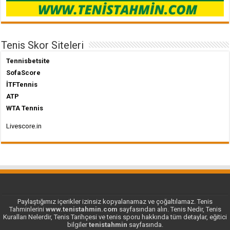
Tenis Skor Siteleri
Tennisbetsite
SofaScore
İTFTennis
ATP
WTA Tennis
Livescore.in
Paylaştığımız içerikler izinsiz kopyalanamaz ve çoğaltılamaz. Tenis
Tahminlerini
www.tenistahmin.com
sayfasından alın. Tenis Nedir, Tenis
Kuralları Nelerdir, Tenis Tarihçesi ve tenis sporu hakkında tüm detaylar, eğitici
bilgiler
tenistahmin
sayfasında.