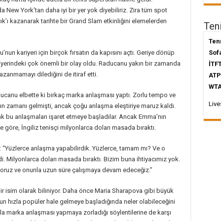
New York’tan daha iyi bir yer yok diyebiliriz. Zira tüm spot
k’ı kazanarak tarihte bir Grand Slam etkinliğini elemelerden
Teni
Ten
un kariyeri için birçok fırsatın da kapısını açtı. Geriye dönüp
Sof
ariyerindeki çok önemli bir olay oldu. Raducanu yakın bir zamanda
İTF
azanmamayı dilediğini de itiraf etti.
ATP
WTA
aducanu elbette ki birkaç marka anlaşması yaptı. Zorlu tempo ve
Live
ın zamanı gelmişti, ancak çoğu anlaşma eleştiriye maruz kaldı.
arak bu anlaşmaları işaret etmeye başladılar. Ancak Emma’nın
göre, İngiliz tenisçi milyonlarca doları masada bıraktı.
dı: “Yüzlerce anlaşma yapabilirdik. Yüzlerce, tamam mı? Ve o
rdi. Milyonlarca doları masada bıraktı. Bizim buna ihtiyacımız yok.
tiyoruz ve onunla uzun süre çalışmaya devam edeceğiz.”
r isim olarak biliniyor. Daha önce Maria Sharapova gibi büyük
nun hızla popüler hale gelmeye başladığında neler olabileceğini
zla marka anlaşması yapmaya zorladığı söylentilerine de karşı