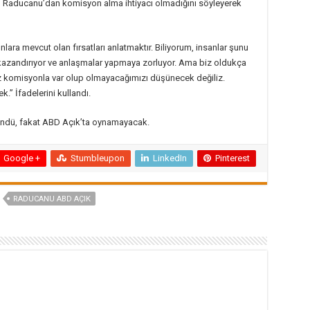
in Raducanu’dan komisyon alma ihtiyacı olmadığını söyleyerek
onlara mevcut olan fırsatları anlatmaktır. Biliyorum, insanlar şunu
 kazandırıyor ve anlaşmalar yapmaya zorluyor. Ama biz oldukça
mız komisyonla var olup olmayacağımızı düşünecek değiliz.
” İfadelerini kullandı.
döndü, fakat ABD Açık’ta oynamayacak.
Google +
Stumbleupon
LinkedIn
Pinterest
RADUCANU ABD AÇIK