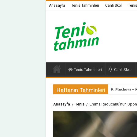
Anasayfa
Tenis Tahminleri
Canlı Skor
Teni
Tenis Tahminleri
Canlı Skor
Haftanın Tahminleri
K. Muchova – M
Anasayfa
/
Tenis
/
Emma Raducanu’nun Sponsor