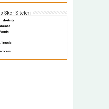
s Skor Siteleri
nisbetsite
aScore
Tennis
 Tennis
score.in