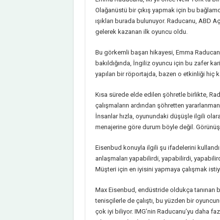
Olağanüstü bir çıkış yapmak için bu bağlamda 
ışıkları burada bulunuyor. Raducanu, ABD Açı
gelerek kazanan ilk oyuncu oldu.
Bu görkemli başarı hikayesi, Emma Raducanu’n
bakıldığında, İngiliz oyuncu için bu zafer k
yapılan bir röportajda, bazen o etkinliği hiç k
Kısa sürede elde edilen şöhretle birlikte, R
çalışmaların ardından şöhretten yararlanman
İnsanlar hızla, oyunundaki düşüşle ilgili ol
menajerine göre durum böyle değil. Görünüşe 
Eisenbud konuyla ilgili şu ifadelerini kullan
anlaşmaları yapabilirdi, yapabilirdi, yapabili
Müşteri için en iyisini yapmaya çalışmak is
Max Eisenbud, endüstride oldukça tanınan bi
tenisçilerle de çalıştı, bu yüzden bir oyuncu
çok iyi biliyor. IMG’nin Raducanu’yu daha fa