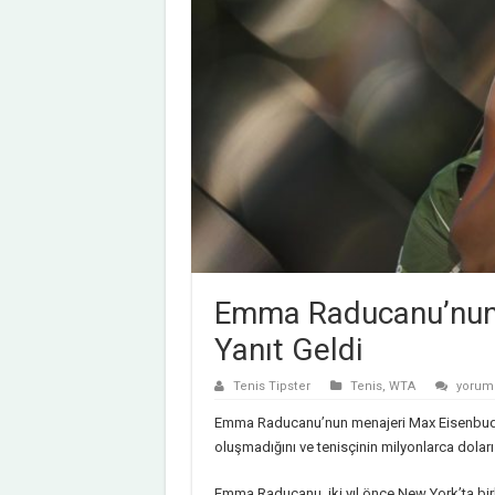
Emma Raducanu’nun S
Yanıt Geldi
Emma
Tenis Tipster
Tenis
,
WTA
yoruml
Raduc
Spons
Emma Raducanu’nun menajeri Max Eisenbud’a
Baskıs
İddiala
oluşmadığını ve tenisçinin milyonlarca doları
Yanıt
Geldi
için
Emma Raducanu, iki yıl önce New York’ta birka