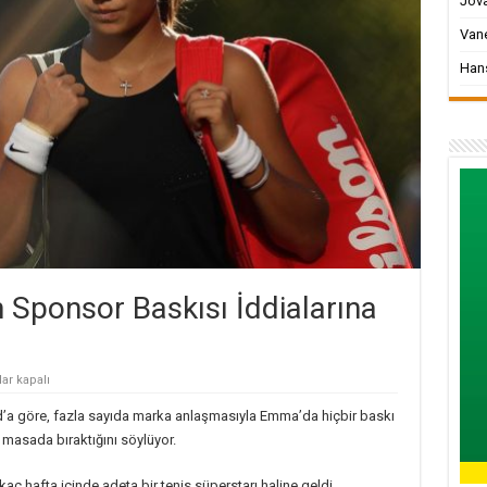
Jova
Vane
Han
ponsor Baskısı İddialarına
ar kapalı
anu’nun
or
 göre, fazla sayıda marka anlaşmasıyla Emma’da hiçbir baskı
ı
rına
 masada bıraktığını söylüyor.
ç hafta içinde adeta bir tenis süperstarı haline geldi.