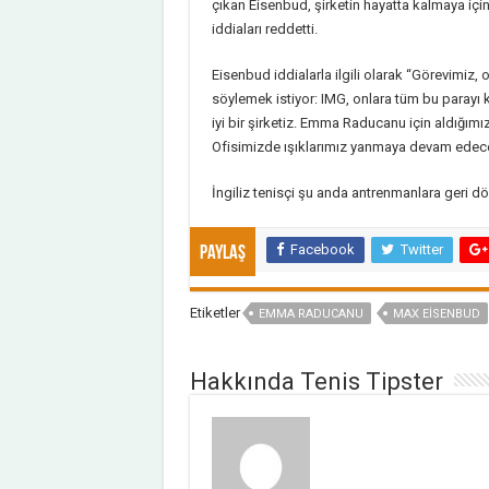
çıkan Eisenbud, şirketin hayatta kalmaya iç
iddiaları reddetti.
Eisenbud iddialarla ilgili olarak “Görevimiz, 
söylemek istiyor: IMG, onlara tüm bu parayı
iyi bir şirketiz. Emma Raducanu için aldığı
Ofisimizde ışıklarımız yanmaya devam edecek.
İngiliz tenisçi şu anda antrenmanlara geri 
Facebook
Twitter
Paylaş
Etiketler
EMMA RADUCANU
MAX EISENBUD
Hakkında Tenis Tipster