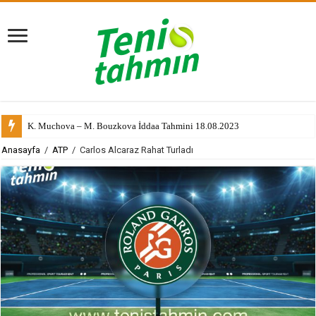
K. Muchova – M. Bouzkova İddaa Tahmini 18.08.2023
Anasayfa
/
ATP
/
Carlos Alcaraz Rahat Turladı