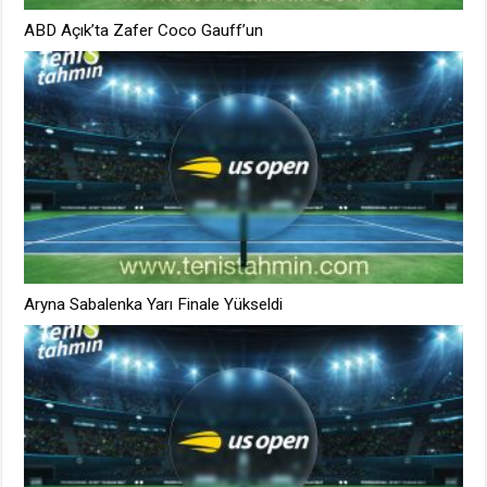
ABD Açık’ta Zafer Coco Gauff’un
Aryna Sabalenka Yarı Finale Yükseldi