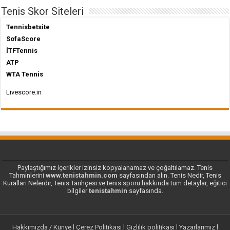
Tenis Skor Siteleri
Tennisbetsite
SofaScore
İTFTennis
ATP
WTA Tennis
Livescore.in
Paylaştığımız içerikler izinsiz kopyalanamaz ve çoğaltılamaz. Tenis
Tahminlerini
www.tenistahmin.com
sayfasından alın. Tenis Nedir, Tenis
Kuralları Nelerdir, Tenis Tarihçesi ve tenis sporu hakkında tüm detaylar, eğitici
bilgiler
tenistahmin
sayfasında.
Hakkımızda / Künye
l
Çerez Politikası
l
Gizlilik politikası
l
Yazarlarımız
l