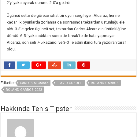
2’yi yakalayarak durumu 2-0’a getirdi.
Üçüncü sette de görece rahat bir oyun sergileyen Alcaraz, her ne
kadar ilk oyunlarda zorlansa da sonrasında tekrardan üstünlüğü ele
aldı. 3-3’e gelen üçüncü set, tekrardan Carlos Alcaraz’ın üstünlüğüne
döndü. 6-5’i yakaladıktan sonra tie-break’te de hata yapmayan
Alcaraz, son seti 7-5 kazandı ve 3-0 ile adını ikinci tura yazdıran taraf
oldu.
Etiketler
CARLOS ALCARAZ
FLAVIO COBOLLI
ROLAND GARROS
ROLAND GARROS 2023
Hakkında Tenis Tipster