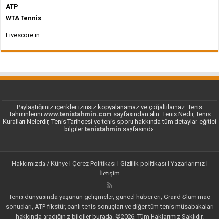
ATP
WTA Tennis
Livescore.in
Paylaştığımız içerikler izinsiz kopyalanamaz ve çoğaltılamaz. Tenis
Tahminlerini
www.tenistahmin.com
sayfasından alın. Tenis Nedir, Tenis
Kuralları Nelerdir, Tenis Tarihçesi ve tenis sporu hakkında tüm detaylar, eğitici
bilgiler
tenistahmin
sayfasında.
Hakkımızda / Künye
l
Çerez Politikası
l
Gizlilik politikası
l
Yazarlarımız
l
İletişim
Tenis dünyasında yaşanan gelişmeler, güncel haberleri, Grand Slam maç
sonuçları, ATP fikstür, canlı tenis sonuçları ve diğer tüm tenis müsabakaları
hakkında aradığınız bilgiler burada. ©2026, Tüm Haklarımız Saklıdır.