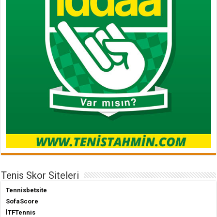
Tenis Skor Siteleri
Tennisbetsite
SofaScore
İTFTennis