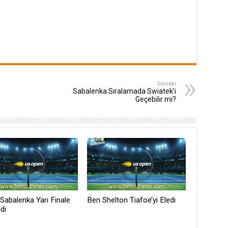
Sonraki
Sabalenka Sıralamada Swiatek’i
Geçebilir mi?
Sabalenka Yarı Finale
Ben Shelton Tiafoe’yi Eledi
di