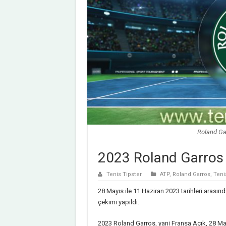
Roland Gar
2023 Roland Garros 
Tenis Tipster
ATP
,
Roland Garros
,
Teni
28 Mayıs ile 11 Haziran 2023 tarihleri arası
çekimi yapıldı.
2023 Roland Garros, yani Fransa Açık, 28 May