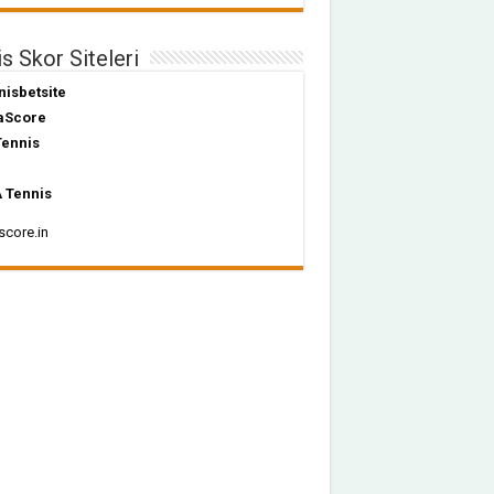
s Skor Siteleri
nisbetsite
aScore
Tennis
 Tennis
score.in