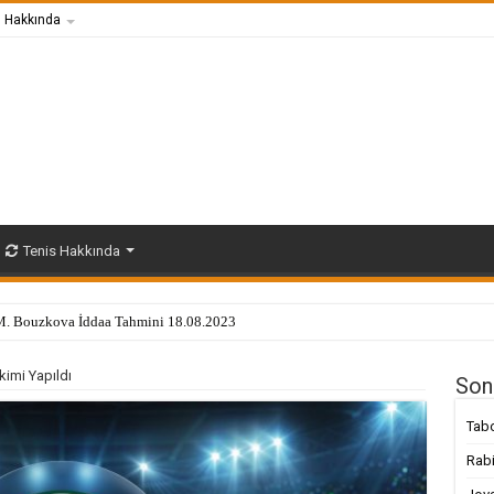
s Hakkında
Tenis Hakkında
. Bouzkova İddaa Tahmini 18.08.2023
imi Yapıldı
Son
Tabo
Rabi