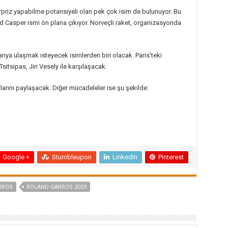
 sürpriz yapabilme potansiyeli olan pek çok isim de bulunuyor. Bu
d Casper ismi ön plana çıkıyor. Norveçli raket, organizasyonda
ıya ulaşmak isteyecek isimlerden biri olacak. Paris’teki
itsipas, Jiri Vesely ile karşılaşacak.
arını paylaşacak. Diğer mücadeleler ise şu şekilde:
Google +
Stumbleupon
LinkedIn
Pinterest
RROS
ROLAND GARROS 2023