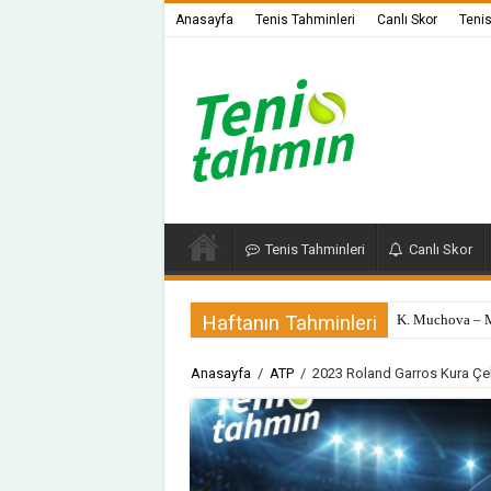
Anasayfa
Tenis Tahminleri
Canlı Skor
Teni
Tenis Tahminleri
Canlı Skor
Haftanın Tahminleri
K. Muchova – M
Anasayfa
/
ATP
/
2023 Roland Garros Kura Çek