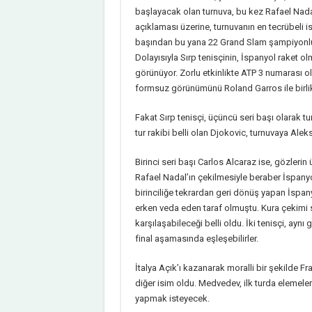
başlayacak olan turnuva, bu kez Rafael Nadal
açıklaması üzerine, turnuvanın en tecrübeli i
başından bu yana 22 Grand Slam şampiyonluğu
Dolayısıyla Sırp tenisçinin, İspanyol raket 
görünüyor. Zorlu etkinlikte ATP 3 numarası o
formsuz görünümünü Roland Garros ile birli
Fakat Sırp tenisçi, üçüncü seri başı olarak tu
tur rakibi belli olan Djokovic, turnuvaya Al
Birinci seri başı Carlos Alcaraz ise, gözlerin 
Rafael Nadal’ın çekilmesiyle beraber İspanyo
birinciliğe tekrardan geri dönüş yapan İspan
erken veda eden taraf olmuştu. Kura çekimi 
karşılaşabileceği belli oldu. İki tenisçi, ayn
final aşamasında eşleşebilirler.
İtalya Açık’ı kazanarak moralli bir şekilde F
diğer isim oldu. Medvedev, ilk turda elemeler
yapmak isteyecek.