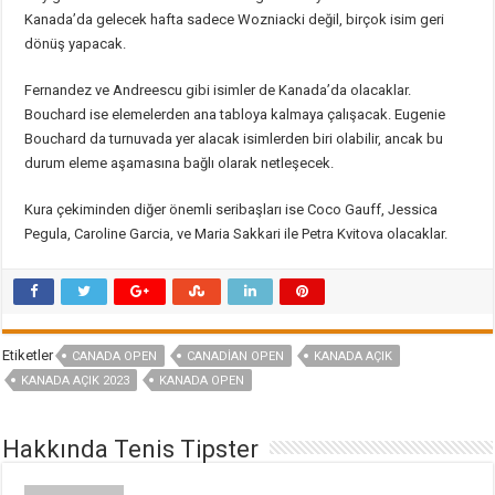
Kanada’da gelecek hafta sadece Wozniacki değil, birçok isim geri
dönüş yapacak.
Fernandez ve Andreescu gibi isimler de Kanada’da olacaklar.
Bouchard ise elemelerden ana tabloya kalmaya çalışacak. Eugenie
Bouchard da turnuvada yer alacak isimlerden biri olabilir, ancak bu
durum eleme aşamasına bağlı olarak netleşecek.
Kura çekiminden diğer önemli seribaşları ise Coco Gauff, Jessica
Pegula, Caroline Garcia, ve Maria Sakkari ile Petra Kvitova olacaklar.
Etiketler
CANADA OPEN
CANADIAN OPEN
KANADA AÇIK
KANADA AÇIK 2023
KANADA OPEN
Hakkında Tenis Tipster