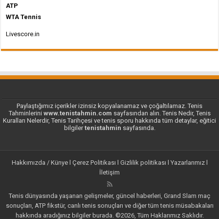
ATP
WTA Tennis
Livescore.in
Paylaştığımız içerikler izinsiz kopyalanamaz ve çoğaltılamaz. Tenis
Tahminlerini
www.tenistahmin.com
sayfasından alın. Tenis Nedir, Tenis
Kuralları Nelerdir, Tenis Tarihçesi ve tenis sporu hakkında tüm detaylar, eğitici
bilgiler
tenistahmin
sayfasında.
Hakkımızda / Künye
l
Çerez Politikası
l
Gizlilik politikası
l
Yazarlarımız
l
İletişim
Tenis dünyasında yaşanan gelişmeler, güncel haberleri, Grand Slam maç
sonuçları, ATP fikstür, canlı tenis sonuçları ve diğer tüm tenis müsabakaları
hakkında aradığınız bilgiler burada. ©2026, Tüm Haklarımız Saklıdır.