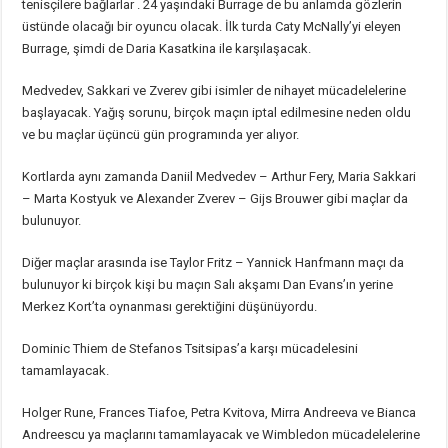
tenisçilere bağlarlar . 24 yaşındaki Burrage de bu anlamda gözlerin
üstünde olacağı bir oyuncu olacak. İlk turda Caty McNally’yi eleyen
Burrage, şimdi de Daria Kasatkina ile karşılaşacak.
Medvedev, Sakkari ve Zverev gibi isimler de nihayet mücadelelerine
başlayacak. Yağış sorunu, birçok maçın iptal edilmesine neden oldu
ve bu maçlar üçüncü gün programında yer alıyor.
Kortlarda aynı zamanda Daniil Medvedev – Arthur Fery, Maria Sakkari
– Marta Kostyuk ve Alexander Zverev – Gijs Brouwer gibi maçlar da
bulunuyor.
Diğer maçlar arasında ise Taylor Fritz – Yannick Hanfmann maçı da
bulunuyor ki birçok kişi bu maçın Salı akşamı Dan Evans’ın yerine
Merkez Kort’ta oynanması gerektiğini düşünüyordu.
Dominic Thiem de Stefanos Tsitsipas’a karşı mücadelesini
tamamlayacak.
Holger Rune, Frances Tiafoe, Petra Kvitova, Mirra Andreeva ve Bianca
Andreescu ya maçlarını tamamlayacak ve Wimbledon mücadelelerine