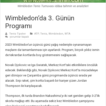
Wimbledon Tenis Turnuvası iddaa tahmin ve analizleri
Wimbledon’da 3. Günün
Programı
Tenis Tipster
ATP
,
Tenis
,
Wimbledon
,
WTA
Wimbledon’da
yorumlar kapalı
3.
Günün
2023 Wimbledon’un üçüncü günü yağış nedeniyle oynanamayan
Programı
için
maçların da tamamlanması için ayarlandı. Program, birçok yıldız ismin
de tekrardan kortlarda boy göstermesini sağlayacak.
Novak Djokovic ve Iga Swiatek, Merkez Kort’taki etkinliklere öncülük
edecek. Beklendiği gibi, Novak Djokovic Merkez Kort’ta mücadeleye
geri dönüyor ve Çarşamba günü progrmaında üçüncü sırada yer
alacak. Sırp raket, çim kortta başarılı bir kariyer çizen Jordan
Thompson ile karşılaşacak.
Thompson, ilk turda Brandon Nakashima’yı iki set geriden gelip 3-2’lik
skorla mağlup etti. Bu aşamada sekiz kez Wimbledon şampiyonu