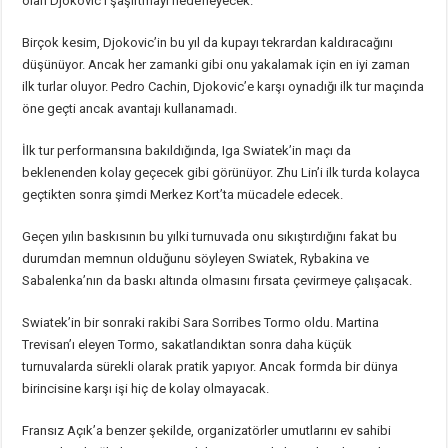
olan Djokovic’i şaşırtmayı hedefleyecek.
Birçok kesim, Djokovic’in bu yıl da kupayı tekrardan kaldıracağını
düşünüyor. Ancak her zamanki gibi onu yakalamak için en iyi zaman
ilk turlar oluyor. Pedro Cachin, Djokovic’e karşı oynadığı ilk tur maçında
öne geçti ancak avantajı kullanamadı.
İlk tur performansına bakıldığında, Iga Swiatek’in maçı da
beklenenden kolay geçecek gibi görünüyor. Zhu Lin’i ilk turda kolayca
geçtikten sonra şimdi Merkez Kort’ta mücadele edecek.
Geçen yılın baskısının bu yılki turnuvada onu sıkıştırdığını fakat bu
durumdan memnun olduğunu söyleyen Swiatek, Rybakina ve
Sabalenka’nın da baskı altında olmasını fırsata çevirmeye çalışacak.
Swiatek’in bir sonraki rakibi Sara Sorribes Tormo oldu. Martina
Trevisan’ı eleyen Tormo, sakatlandıktan sonra daha küçük
turnuvalarda sürekli olarak pratik yapıyor. Ancak formda bir dünya
birincisine karşı işi hiç de kolay olmayacak.
Fransız Açık’a benzer şekilde, organizatörler umutlarını ev sahibi