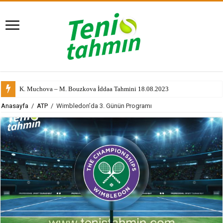
K. Muchova – M. Bouzkova İddaa Tahmini 18.08.2023
Anasayfa
/
ATP
/
Wimbledon’da 3. Günün Programı