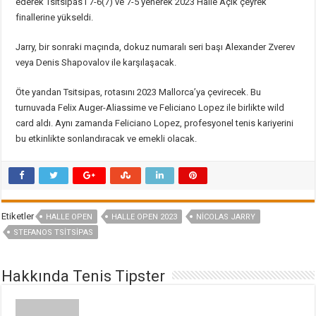
ederek Tsitsipas’ı 7-6(7) ve 7-5 yenerek 2023 Halle Açık çeyrek
finallerine yükseldi.
Jarry, bir sonraki maçında, dokuz numaralı seri başı Alexander Zverev
veya Denis Shapovalov ile karşılaşacak.
Öte yandan Tsitsipas, rotasını 2023 Mallorca’ya çevirecek. Bu
turnuvada Felix Auger-Aliassime ve Feliciano Lopez ile birlikte wild
card aldı. Aynı zamanda Feliciano Lopez, profesyonel tenis kariyerini
bu etkinlikte sonlandıracak ve emekli olacak.
Etiketler
HALLE OPEN
HALLE OPEN 2023
NICOLAS JARRY
STEFANOS TSITSIPAS
Hakkında Tenis Tipster