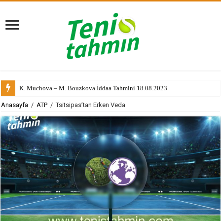
K. Muchova – M. Bouzkova İddaa Tahmini 18.08.2023
Anasayfa
/
ATP
/
Tsitsipas’tan Erken Veda