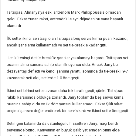
Tsitsipas, Almanya’ya eski antrenörü Mark Philippoussis olmadan
geldi. Fakat Yunan raket, antrenörü ile ayrıldığından bu yana başarılı
olamadı.
İlk sette, ikinci seri başı olan Tsitsipas beş servis kırma puanı kazandı,
ancak şanslarını kullanamadı ve set tie-break’e kadar gitti.
Her iki tenisçi de tie-break’te şanslar yakalamayı başardı. Tsitsipas set
puanını alma şansına sahip olan ilk oyuncu oldu. Ancak Jarry bu
dezavantajı def etti ve kendi şansını yarattı, sonunda da tie-break’i 9-7
kazanarak seti aldı, setlerde 1-0 öne geçti.
İkinci set birinci sete nazaran daha tek taraflı geçti, çünkü Tsitsipas
rakibi karşısında oldukça zorlandı. Jarry toplamda beş servis kırma
puanına sahip oldu ve ilk dört şansını kullanamadı. Fakat Şilili raket
beşinci şansını değerlendirerek bir servis kırdı ve ikinci sette öne geçti.
Setin geri kalanında da üstünlüğünü hissettiren Jarry, maçı kendi
servisinde bitirdi, Kariyerinin en büyük galibiyetlerinden birini elde