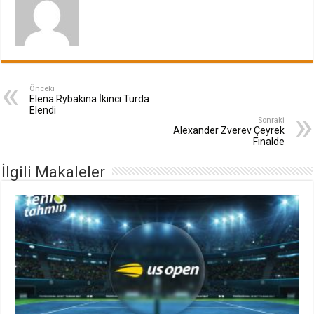
Önceki
Elena Rybakina İkinci Turda
Elendi
Sonraki
Alexander Zverev Çeyrek
Finalde
İlgili Makaleler