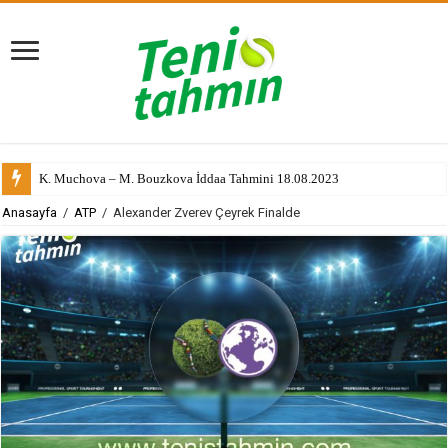
K. Muchova – M. Bouzkova İddaa Tahmini 18.08.2023
Anasayfa
/
ATP
/
Alexander Zverev Çeyrek Finalde