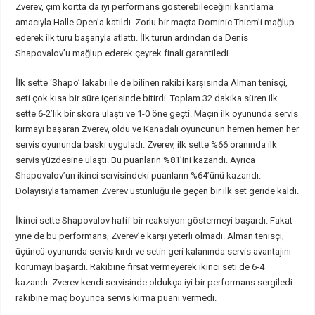
Zverev, çim kortta da iyi performans gösterebileceğini kanıtlama
amacıyla Halle Open’a katıldı. Zorlu bir maçta Dominic Thiem’i mağlup
ederek ilk turu başarıyla atlattı. İlk turun ardından da Denis
Shapovalov’u mağlup ederek çeyrek finali garantiledi.
İlk sette ‘Shapo’ lakabı ile de bilinen rakibi karşısında Alman tenisçi,
seti çok kısa bir süre içerisinde bitirdi. Toplam 32 dakika süren ilk
sette 6-2’lik bir skora ulaştı ve 1-0 öne geçti. Maçın ilk oyununda servis
kırmayı başaran Zverev, oldu ve Kanadalı oyuncunun hemen hemen her
servis oyununda baskı uyguladı. Zverev, ilk sette %66 oranında ilk
servis yüzdesine ulaştı. Bu puanların %81’ini kazandı. Ayrıca
Shapovalov’un ikinci servisindeki puanların %64’ünü kazandı.
Dolayısıyla tamamen Zverev üstünlüğü ile geçen bir ilk set geride kaldı.
İkinci sette Shapovalov hafif bir reaksiyon göstermeyi başardı. Fakat
yine de bu performans, Zverev’e karşı yeterli olmadı. Alman tenisçi,
üçüncü oyununda servis kırdı ve setin geri kalanında servis avantajını
korumayı başardı. Rakibine fırsat vermeyerek ikinci seti de 6-4
kazandı. Zverev kendi servisinde oldukça iyi bir performans sergiledi
rakibine maç boyunca servis kırma puanı vermedi.