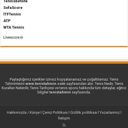
Tennisbetsite
SofaScore
İTFTennis
ATP
WTA Tennis
Livescore.in
Paylaştığımız içerikler izinsiz kopyalanamaz ve çoğaltılamaz. Tenis
Tahminlerini
www.tenistahmin.com
sayfasından alın. Tenis Nedir, Tenis
Kuralları Nelerdir, Tenis Tarihçesi ve tenis sporu hakkında tüm detaylar, eğitici
bilgiler
tenistahmin
sayfasında.
Hakkımızda / Künye
l
Çerez Politikası
l
Gizlilik politikası
l
Yazarlarımız
l
İletişim