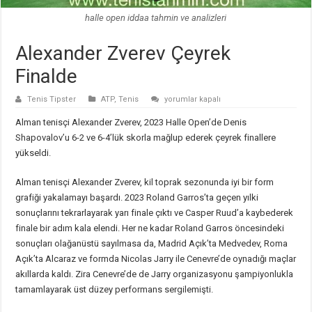
halle open iddaa tahmin ve analizleri
Alexander Zverev Çeyrek
Finalde
Alexander
Tenis Tipster
ATP
,
Tenis
yorumlar kapalı
Zverev
Çeyrek
Alman tenisçi Alexander Zverev, 2023 Halle Open’de Denis
Finalde
için
Shapovalov’u 6-2 ve 6-4’lük skorla mağlup ederek çeyrek finallere
yükseldi.
Alman tenisçi Alexander Zverev, kil toprak sezonunda iyi bir form
grafiği yakalamayı başardı. 2023 Roland Garros’ta geçen yılki
sonuçlarını tekrarlayarak yarı finale çıktı ve Casper Ruud’a kaybederek
finale bir adım kala elendi. Her ne kadar Roland Garros öncesindeki
sonuçları olağanüstü sayılmasa da, Madrid Açık’ta Medvedev, Roma
Açık’ta Alcaraz ve formda Nicolas Jarry ile Cenevre’de oynadığı maçlar
akıllarda kaldı. Zira Cenevre’de de Jarry organizasyonu şampiyonlukla
tamamlayarak üst düzey performans sergilemişti.