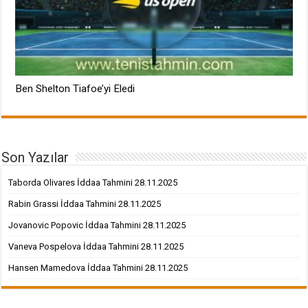
Ben Shelton Tiafoe’yi Eledi
Son Yazılar
Taborda Olivares İddaa Tahmini 28.11.2025
Rabin Grassi İddaa Tahmini 28.11.2025
Jovanovic Popovic İddaa Tahmini 28.11.2025
Vaneva Pospelova İddaa Tahmini 28.11.2025
Hansen Mamedova İddaa Tahmini 28.11.2025