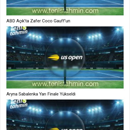
ABD Açık’ta Zafer Coco Gauff’un
Aryna Sabalenka Yarı Finale Yükseldi