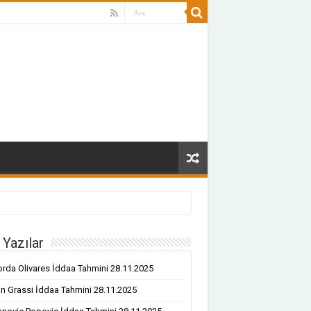
 Yazılar
rda Olivares İddaa Tahmini 28.11.2025
n Grassi İddaa Tahmini 28.11.2025