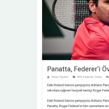
Panatta, Federer’i 
Tenis Tipster
ATP
,
Federer
,
Tenis
Eski Roland Garros şampiyonu Adriano Panatt
rekorlara rağmen İsviçreli tenisçi Roger Feder
Eski Roland Garros şampiyonu Adriano Panatt
Panatta, Roger Federer’ın tüm zamanların e