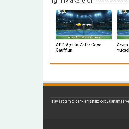
İlgili Makaleler
ABD Açık’ta Zafer Coco
Aryna 
Gauff’un
Yüksel
Paylaştığımız içerikler izinsiz kopyalanamaz ve