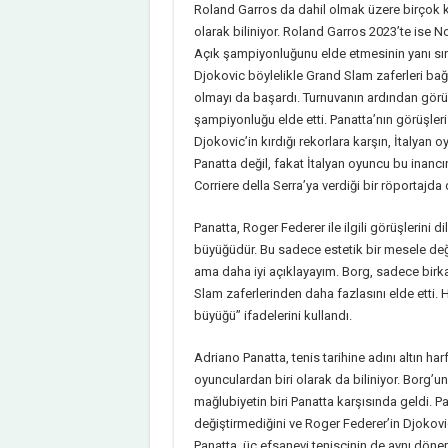
Roland Garros da dahil olmak üzere birçok kup
olarak biliniyor. Roland Garros 2023’te ise
Açık şampiyonluğunu elde etmesinin yanı s
Djokovic böylelikle Grand Slam zaferleri ba
olmayı da başardı. Turnuvanın ardından görüş
şampiyonluğu elde etti. Panatta’nın görüşler
Djokovic’in kırdığı rekorlara karşın, İtalya
Panatta değil, fakat İtalyan oyuncu bu inancın
Corriere della Serra’ya verdiği bir röportajda
Panatta, Roger Federer ile ilgili görüşlerini 
büyüğüdür. Bu sadece estetik bir mesele değil. 
ama daha iyi açıklayayım. Borg, sadece birka
Slam zaferlerinden daha fazlasını elde etti.
büyüğü” ifadelerini kullandı.
Adriano Panatta, tenis tarihine adını altın h
oyunculardan biri olarak da biliniyor. Borg’un
mağlubiyetin biri Panatta karşısında geldi. P
değiştirmediğini ve Roger Federer’in Djokovic
Panatta, üç efsanevi tenisçinin de aynı döne