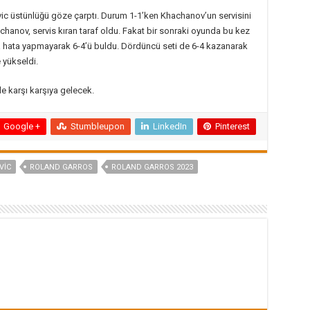
ic üstünlüğü göze çarptı. Durum 1-1’ken Khachanov’un servisini
hanov, servis kıran taraf oldu. Fakat bir sonraki oyunda bu kez
da hata yapmayarak 6-4’ü buldu. Dördüncü seti de 6-4 kazanarak
 yükseldi.
le karşı karşıya gelecek.
Google +
Stumbleupon
LinkedIn
Pinterest
VIC
ROLAND GARROS
ROLAND GARROS 2023