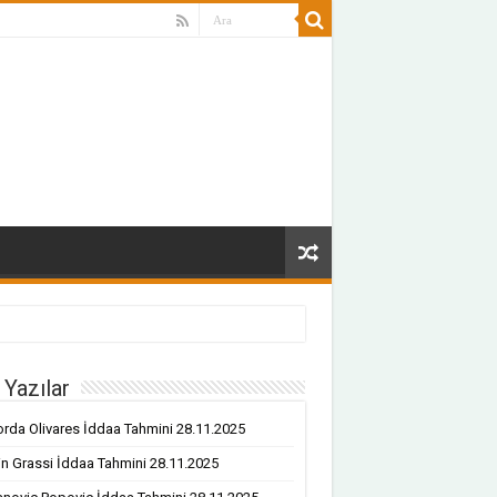
 Yazılar
rda Olivares İddaa Tahmini 28.11.2025
n Grassi İddaa Tahmini 28.11.2025