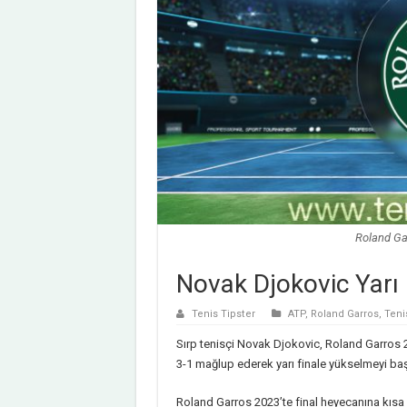
Roland Gar
Novak Djokovic Yarı 
Tenis Tipster
ATP
,
Roland Garros
,
Teni
Sırp tenisçi Novak Djokovic, Roland Garros 
3-1 mağlup ederek yarı finale yükselmeyi baş
Roland Garros 2023’te final heyecanına kısa b