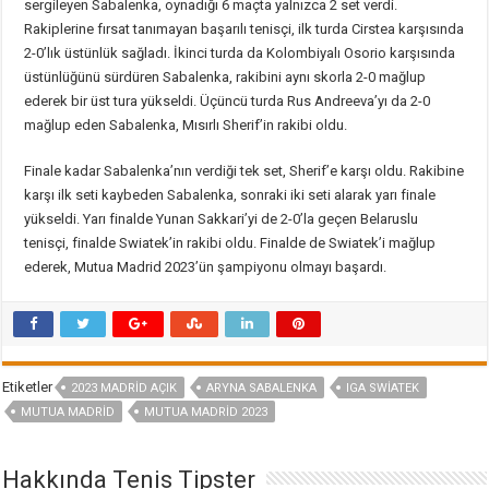
sergileyen Sabalenka, oynadığı 6 maçta yalnızca 2 set verdi.
Rakiplerine fırsat tanımayan başarılı tenisçi, ilk turda Cirstea karşısında
2-0’lık üstünlük sağladı. İkinci turda da Kolombiyalı Osorio karşısında
üstünlüğünü sürdüren Sabalenka, rakibini aynı skorla 2-0 mağlup
ederek bir üst tura yükseldi. Üçüncü turda Rus Andreeva’yı da 2-0
mağlup eden Sabalenka, Mısırlı Sherif’in rakibi oldu.
Finale kadar Sabalenka’nın verdiği tek set, Sherif’e karşı oldu. Rakibine
karşı ilk seti kaybeden Sabalenka, sonraki iki seti alarak yarı finale
yükseldi. Yarı finalde Yunan Sakkari’yi de 2-0’la geçen Belaruslu
tenisçi, finalde Swiatek’in rakibi oldu. Finalde de Swiatek’i mağlup
ederek, Mutua Madrid 2023’ün şampiyonu olmayı başardı.
Etiketler
2023 MADRID AÇIK
ARYNA SABALENKA
IGA SWIATEK
MUTUA MADRID
MUTUA MADRID 2023
Hakkında Tenis Tipster