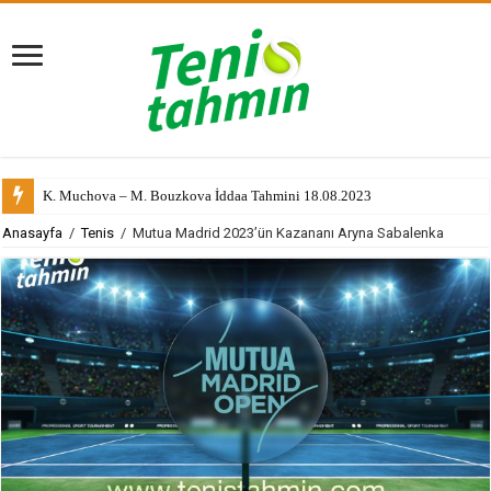
K. Muchova – M. Bouzkova İddaa Tahmini 18.08.2023
Anasayfa
/
Tenis
/
Mutua Madrid 2023’ün Kazananı Aryna Sabalenka