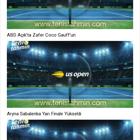
ABD Açık’ta Zafer Coco Gauff’un
Aryna Sabalenka Yarı Finale Yükseldi