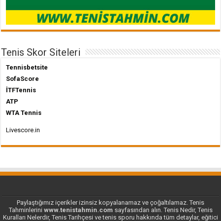
Tenis Skor Siteleri
Tennisbetsite
SofaScore
İTFTennis
ATP
WTA Tennis
Livescore.in
Paylaştığımız içerikler izinsiz kopyalanamaz ve çoğaltılamaz. Tenis
Tahminlerini
www.tenistahmin.com
sayfasından alın. Tenis Nedir, Tenis
Kuralları Nelerdir, Tenis Tarihçesi ve tenis sporu hakkında tüm detaylar, eğitici