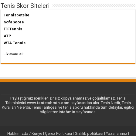
Tenis Skor Siteleri
Tennisbetsite
SofaScore
İTFTennis
ATP
WTA Tennis
Livescore.in
Paylaştığımız içerikler izinsiz kopyalanamaz ve çoğaltılamaz. Tenis
Tahminlerini
www.tenistahmin.com
sayfasından alın. Tenis Nedir, Tenis
Kuralları Nelerdir, Tenis Tarihçesi ve tenis sporu hakkında tüm detaylar, eğitici
bilgiler
tenistahmin
sayfasında.
Hakkımızda / Künye
l
Çerez Politikası
l
Gizlilik politikası
l
Yazarlarımız
l