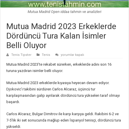
Mutua Madrid Open iddaa tahmin ve analizleri
Mutua Madrid 2023 Erkeklerde
Dördüncü Tura Kalan İsimler
Belli Oluyor
Mutua
Tenis Tipster
Tenis
yorumlar kapalı
Madrid
2023
Mutua Madrid 2023’te rekabet sürerken, erkeklerde adını son 16
Erkeklerde
Dördüncü
turuna yazdıran isimler belli oluyor.
Tura
Kalan
İsimler
Mutua Madrid 2023 erkeklerde kıyasıya heyecan devam ediyor.
Belli
Oluyor
Djokovic’i takibini sürdüren Carlos Alcaraz, üçüncü tur
için
karşılaşmasından galip ayrılarak dördüncü tura yükselen taraf olmayı
başardı.
Carlos Alcaraz, Bulgar Dimitrov ile karşı karşıya geldi. Rakibini 6-2 ve
7-5’lik iki set sonucunda mağlup eden İspanyol tenisçi, dördüncü tura
yükseldi.