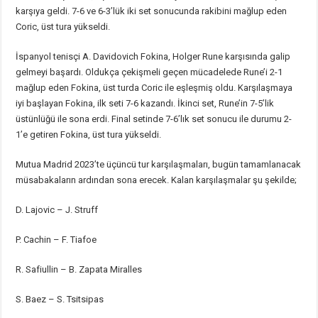
karşıya geldi. 7-6 ve 6-3’lük iki set sonucunda rakibini mağlup eden
Coric, üst tura yükseldi.
İspanyol tenisçi A. Davidovich Fokina, Holger Rune karşısında galip
gelmeyi başardı. Oldukça çekişmeli geçen mücadelede Rune’i 2-1
mağlup eden Fokina, üst turda Coric ile eşleşmiş oldu. Karşılaşmaya
iyi başlayan Fokina, ilk seti 7-6 kazandı. İkinci set, Rune’in 7-5’lik
üstünlüğü ile sona erdi. Final setinde 7-6’lık set sonucu ile durumu 2-
1’e getiren Fokina, üst tura yükseldi.
Mutua Madrid 2023’te üçüncü tur karşılaşmaları, bugün tamamlanacak
müsabakaların ardından sona erecek. Kalan karşılaşmalar şu şekilde;
D. Lajovic – J. Struff
P. Cachin – F. Tiafoe
R. Safiullin – B. Zapata Miralles
S. Baez – S. Tsitsipas