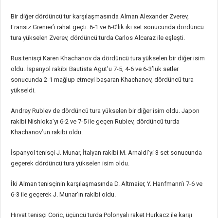
Bir diğer dördüncü tur karşılaşmasında Alman Alexander Zverev,
Fransız Grenier’i rahat geçti. 6-1 ve 6-0’lık iki set sonucunda dördüncü
tura yükselen Zverev, dördüncü turda Carlos Alcaraz ile eşleşti.
Rus tenisçi Karen Khachanov da dördüncü tura yükselen bir diğer isim
oldu. İspanyol rakibi Bautista Agut’u 7-5, 4-6 ve 6-3’lük setler
sonucunda 2-1 mağlup etmeyi başaran Khachanov, dördüncü tura
yükseldi.
Andrey Rublev de dördüncü tura yükselen bir diğer isim oldu. Japon
rakibi Nishioka’yı 6-2 ve 7-5 ile geçen Rublev, dördüncü turda
Khachanov’un rakibi oldu.
İspanyol tenisçi J. Munar, İtalyan rakibi M. Arnaldi’yi 3 set sonucunda
geçerek dördüncü tura yükselen isim oldu.
İki Alman tenisçinin karşılaşmasında D. Altmaier, Y. Hanfmann’ı 7-6 ve
6-3 ile geçerek J. Munar’ın rakibi oldu.
Hırvat tenisçi Coric, üçüncü turda Polonyalı raket Hurkacz ile karşı