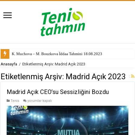
K. Muchova – M. Bouzkova İddaa Tahmini 18.08.2023
Anasayfa
/
Etiketlenmiş Arşiv: Madrid Açık 2023
Etiketlenmiş Arşiv:
Madrid Açık 2023
Madrid Açık CEO’su Sessizliğini Bozdu
Madrid
Tenis
yorumlar kapalı
Açık
CEO’su
Sessizliğini
Bozdu
için