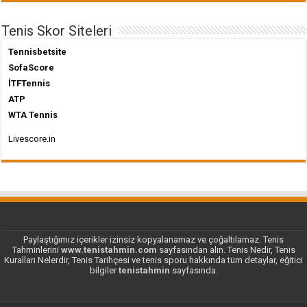
Tenis Skor Siteleri
Tennisbetsite
SofaScore
İTFTennis
ATP
WTA Tennis
Livescore.in
Paylaştığımız içerikler izinsiz kopyalanamaz ve çoğaltılamaz. Tenis
Tahminlerini
www.tenistahmin.com
sayfasından alın. Tenis Nedir, Tenis
Kuralları Nelerdir, Tenis Tarihçesi ve tenis sporu hakkında tüm detaylar, eğitici
bilgiler
tenistahmin
sayfasında.