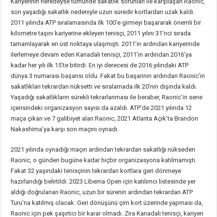
Kariyerinin neredeyse tümünde sakatlık sorunları ile karşılaşan Raonic,
son yaşadığı sakatlık nedeniyle uzun süredir kortlardan uzak kaldı.
2011 yılında ATP sıralamasında ilk 100’e girmeyi başararak önemli bir
kilometre taşını kariyerine ekleyen tenisçi, 2011 yılını 31’nci sırada
tamamlayarak en üst noktaya ulaşmıştı. 2011’in ardından kariyerinde
ilerlemeye devam eden Kanadalı tenisçi, 2011’in ardından 2016’ya
kadar her yılı ilk 15’te bitirdi. En iyi derecesi de 2016 yılındaki ATP
dünya 3 numarası başarısı oldu. Fakat bu başarının ardından Raonic’in
sakatlıkları tekrardan nüksetti ve sıralamada ilk 20’nin dışında kaldı.
Yaşadığı sakatlıkların sürekli tekrarlanması ile beraber, Raonic’in sene
içerisindeki organizasyon sayısı da azaldı. ATP’de 2021 yılında 12
maça çıkan ve 7 galibiyet alan Raonic, 2021 Atlanta Açık’ta Brandon
Nakashima’ya karşı son maçını oynadı.
2021 yılında oynadığı maçın ardından tekrardan sakatlığı nükseden
Raonic, o günden bugüne kadar hiçbir organizasyona katılmamıştı.
Fakat 32 yaşındaki tenisçinin tekrardan kortlara geri dönmeye
hazırlandığı belirtildi. 2023 Libema Open için katılımcı listesinde yer
aldığı doğrulanan Raonic, uzun bir sürenin ardından tekrardan ATP
Turu’na katılmış olacak. Geri dönüşünü çim kort üzerinde yapması da,
Raonic için pek şaşırtıcı bir karar olmadı. Zira Kanadalı tenisçi, kariyeri