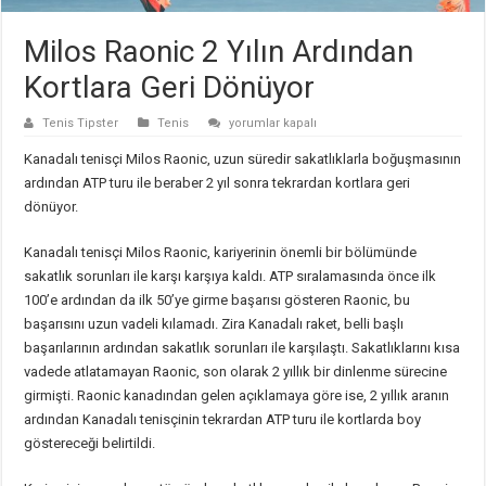
Milos Raonic 2 Yılın Ardından
Kortlara Geri Dönüyor
Milos
Tenis Tipster
Tenis
yorumlar kapalı
Raonic
2
Kanadalı tenisçi Milos Raonic, uzun süredir sakatlıklarla boğuşmasının
Yılın
Ardından
ardından ATP turu ile beraber 2 yıl sonra tekrardan kortlara geri
Kortlara
dönüyor.
Geri
Dönüyor
için
Kanadalı tenisçi Milos Raonic, kariyerinin önemli bir bölümünde
sakatlık sorunları ile karşı karşıya kaldı. ATP sıralamasında önce ilk
100’e ardından da ilk 50’ye girme başarısı gösteren Raonic, bu
başarısını uzun vadeli kılamadı. Zira Kanadalı raket, belli başlı
başarılarının ardından sakatlık sorunları ile karşılaştı. Sakatlıklarını kısa
vadede atlatamayan Raonic, son olarak 2 yıllık bir dinlenme sürecine
girmişti. Raonic kanadından gelen açıklamaya göre ise, 2 yıllık aranın
ardından Kanadalı tenisçinin tekrardan ATP turu ile kortlarda boy
göstereceği belirtildi.