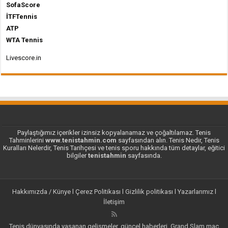
SofaScore
İTFTennis
ATP
WTA Tennis
Livescore.in
Paylaştığımız içerikler izinsiz kopyalanamaz ve çoğaltılamaz. Tenis
Tahminlerini
www.tenistahmin.com
sayfasından alın. Tenis Nedir, Tenis
Kuralları Nelerdir, Tenis Tarihçesi ve tenis sporu hakkında tüm detaylar, eğitici
bilgiler
tenistahmin
sayfasında.
Hakkımızda / Künye
l
Çerez Politikası
l
Gizlilik politikası
l
Yazarlarımız
l
İletişim
Tenis dünyasında yaşanan gelişmeler, güncel haberleri, Grand Slam maç