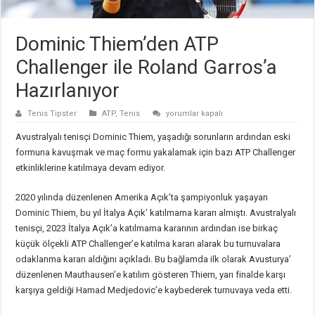
Dominic Thiem’den ATP
Challenger ile Roland Garros’a
Hazırlanıyor
Dominic
Tenis Tipster
ATP
,
Tenis
yorumlar kapalı
Thiem’den
ATP
Avustralyalı tenisçi Dominic Thiem, yaşadığı sorunların ardından eski
Challenger
ile
formuna kavuşmak ve maç formu yakalamak için bazı ATP Challenger
Roland
etkinliklerine katılmaya devam ediyor.
Garros’a
Hazırlanıyor
için
2020 yılında düzenlenen Amerika Açık’ta şampiyonluk yaşayan
Dominic Thiem, bu yıl İtalya Açık’ katılmama kararı almıştı. Avustralyalı
tenisçi, 2023 İtalya Açık’a katılmama kararının ardından ise birkaç
küçük ölçekli ATP Challenger’e katılma kararı alarak bu turnuvalara
odaklanma kararı aldığını açıkladı. Bu bağlamda ilk olarak Avusturya’
düzenlenen Mauthausen’e katılım gösteren Thiem, yarı finalde karşı
karşıya geldiği Hamad Medjedovic’e kaybederek turnuvaya veda etti.