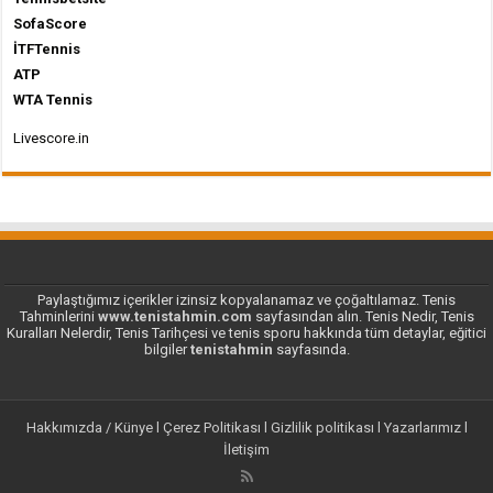
SofaScore
İTFTennis
ATP
WTA Tennis
Livescore.in
Paylaştığımız içerikler izinsiz kopyalanamaz ve çoğaltılamaz. Tenis
Tahminlerini
www.tenistahmin.com
sayfasından alın. Tenis Nedir, Tenis
Kuralları Nelerdir, Tenis Tarihçesi ve tenis sporu hakkında tüm detaylar, eğitici
bilgiler
tenistahmin
sayfasında.
Hakkımızda / Künye
l
Çerez Politikası
l
Gizlilik politikası
l
Yazarlarımız
l
İletişim