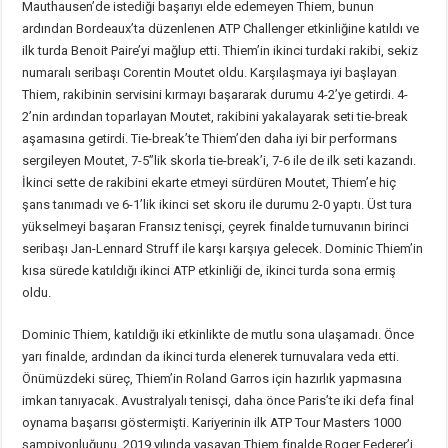
Mauthausen’de istediği başarıyı elde edemeyen Thiem, bunun
ardından Bordeaux’ta düzenlenen ATP Challenger etkinliğine katıldı ve
ilk turda Benoit Paire’yi mağlup etti. Thiem’in ikinci turdaki rakibi, sekiz
numaralı seribaşı Corentin Moutet oldu. Karşılaşmaya iyi başlayan
Thiem, rakibinin servisini kırmayı başararak durumu 4-2’ye getirdi. 4-
2’nin ardından toparlayan Moutet, rakibini yakalayarak seti tie-break
aşamasına getirdi. Tie-break’te Thiem’den daha iyi bir performans
sergileyen Moutet, 7-5’’lik skorla tie-break’i, 7-6 ile de ilk seti kazandı.
İkinci sette de rakibini ekarte etmeyi sürdüren Moutet, Thiem’e hiç
şans tanımadı ve 6-1’lik ikinci set skoru ile durumu 2-0 yaptı. Üst tura
yükselmeyi başaran Fransız tenisçi, çeyrek finalde turnuvanın birinci
seribaşı Jan-Lennard Struff ile karşı karşıya gelecek. Dominic Thiem’in
kısa sürede katıldığı ikinci ATP etkinliği de, ikinci turda sona ermiş
oldu.
Dominic Thiem, katıldığı iki etkinlikte de mutlu sona ulaşamadı. Önce
yarı finalde, ardından da ikinci turda elenerek turnuvalara veda etti.
Önümüzdeki süreç, Thiem’in Roland Garros için hazırlık yapmasına
imkan tanıyacak. Avustralyalı tenisçi, daha önce Paris’te iki defa final
oynama başarısı göstermişti. Kariyerinin ilk ATP Tour Masters 1000
şampiyonluğunu, 2019 yılında yaşayan Thiem finalde Roger Federer’i