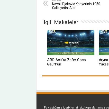
Önceki
Novak Djokovic Kariyerinin 1050.
Galibiyetini Aldı
İlgili Makaleler
ABD Açık’ta Zafer Coco
Aryna 
Gauff’un
Yüksel
Paylaştığımız içerikler izinsiz kopyalanamaz ve