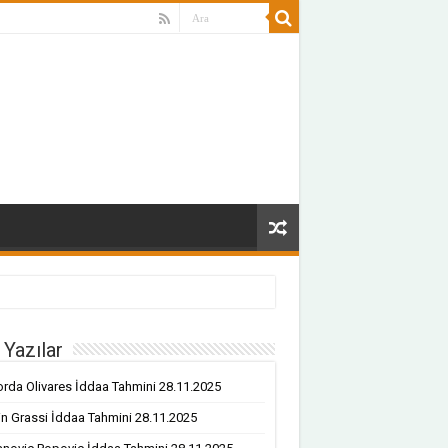
 Yazılar
rda Olivares İddaa Tahmini 28.11.2025
n Grassi İddaa Tahmini 28.11.2025