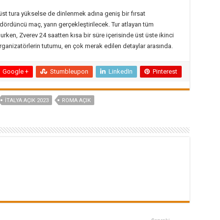
üst tura yükselse de dinlenmek adına geniş bir fırsat
dördüncü maç, yarın gerçekleştirilecek. Tur atlayan tüm
urken, Zverev 24 saatten kısa bir süre içerisinde üst üste ikinci
organizatörlerin tutumu, en çok merak edilen detaylar arasında.
Google +
Stumbleupon
LinkedIn
Pinterest
İTALYA AÇIK 2023
ROMA AÇIK