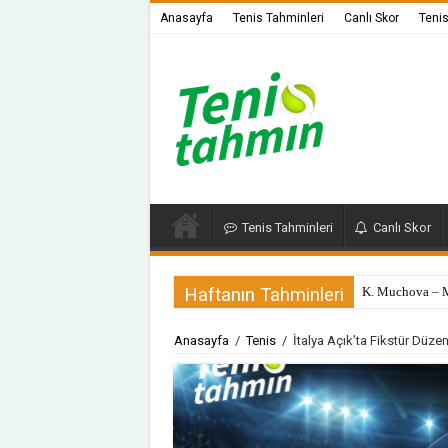
Anasayfa
Tenis Tahminleri
Canlı Skor
Teni
Tenis Tahminleri
Canlı Skor
Haftanın Tahminleri
K. Muchova – M
Anasayfa
/
Tenis
/
İtalya Açık’ta Fikstür Düze