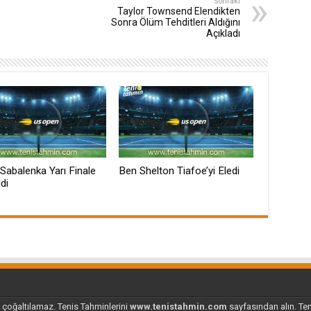
Sonraki
Taylor Townsend Elendikten
Sonra Ölüm Tehditleri Aldığını
Açıkladı
Sabalenka Yarı Finale
Ben Shelton Tiafoe’yi Eledi
di
 çoğaltılamaz. Tenis Tahminlerini
www.tenistahmin.com
sayfasından alın. Teni