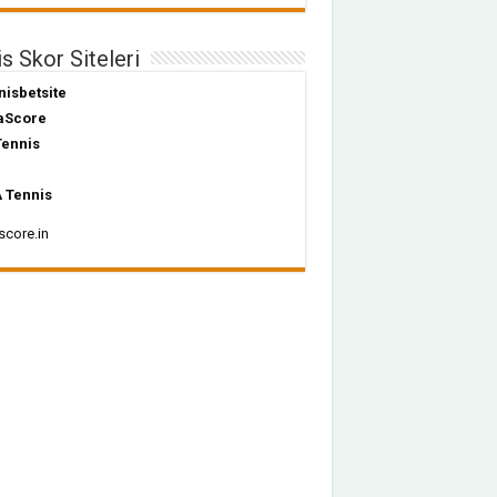
s Skor Siteleri
nisbetsite
aScore
Tennis
 Tennis
score.in