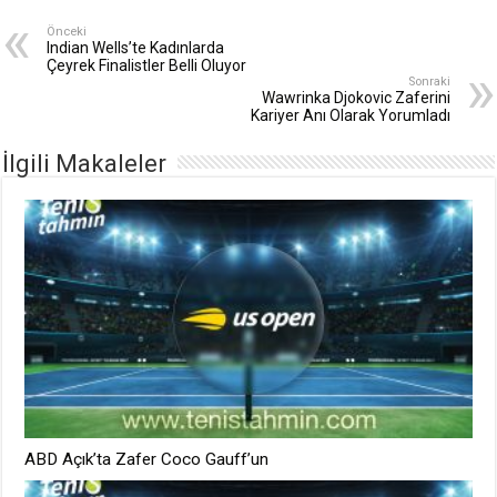
Önceki
Indian Wells’te Kadınlarda
Çeyrek Finalistler Belli Oluyor
Sonraki
Wawrinka Djokovic Zaferini
Kariyer Anı Olarak Yorumladı
İlgili Makaleler
ABD Açık’ta Zafer Coco Gauff’un