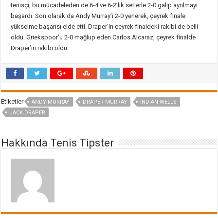
tenisçi, bu mücadeleden de 6-4 ve 6-2’lik setlerle 2-0 galip ayrılmayı
başardı. Son olarak da Andy Murray’i 2-0 yenerek, çeyrek finale
yükselme başarısı elde etti. Draper’in çeyrek finaldeki rakibi de belli
oldu. Griekspoor’u 2-0 mağlup eden Carlos Alcaraz, çeyrek finalde
Draper’in rakibi oldu.
Etiketler
ANDY MURRAY
DRAPER MURRAY
INDIAN WELLS
JACK DRAPER
Hakkında Tenis Tipster