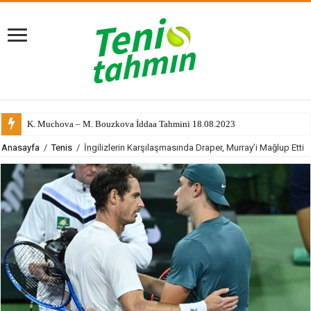
K. Muchova – M. Bouzkova İddaa Tahmini 18.08.2023
Anasayfa
/
Tenis
/
İngilizlerin Karşılaşmasında Draper, Murray’i Mağlup Etti