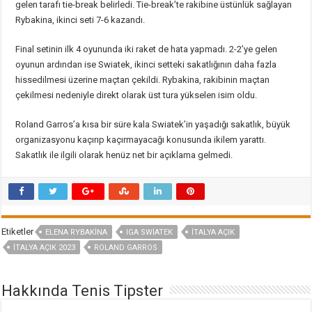
gelen tarafı tie-break belirledi. Tie-break’te rakibine üstünlük sağlayan
Rybakina, ikinci seti 7-6 kazandı.
Final setinin ilk 4 oyununda iki raket de hata yapmadı. 2-2’ye gelen
oyunun ardından ise Swiatek, ikinci setteki sakatlığının daha fazla
hissedilmesi üzerine maçtan çekildi. Rybakina, rakibinin maçtan
çekilmesi nedeniyle direkt olarak üst tura yükselen isim oldu.
Roland Garros’a kısa bir süre kala Swiatek’in yaşadığı sakatlık, büyük
organizasyonu kaçırıp kaçırmayacağı konusunda ikilem yarattı.
Sakatlık ile ilgili olarak henüz net bir açıklama gelmedi.
Etiketler
ELENA RYBAKINA
IGA SWIATEK
İTALYA AÇIK
İTALYA AÇIK 2023
ROLAND GARROS
Hakkında Tenis Tipster