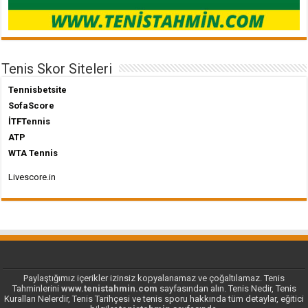
Tenis Skor Siteleri
Tennisbetsite
SofaScore
İTFTennis
ATP
WTA Tennis
Livescore.in
Paylaştığımız içerikler izinsiz kopyalanamaz ve çoğaltılamaz. Tenis
Tahminlerini
www.tenistahmin.com
sayfasından alın. Tenis Nedir, Tenis
Kuralları Nelerdir, Tenis Tarihçesi ve tenis sporu hakkında tüm detaylar, eğitici