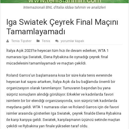
Internazionali BNL d'Italia iddaa tahmin ve analizleri
Iga Swiatek Çeyrek Final Maçını
Tamamlayamadı
Iga
Tenis Tipster
Tenis
yorumlar kapalı
Swiatek
Çeyrek
İtalya Açık 2023’te heyecan tüm hızı ile devam ederken, WTA 1
Final
Maçını
numarası Iga Swiatek, Elena Rybakina ile oynadığı çeyrek final
Tamamlayamadı
mücadelesini tamamlayamadı ve maçtan çekildi.
için
Roland Garros’un başlamasına kısa bir süre kala tenis evreninde
heyecan kat sayısı artarken, İtalya Açık da bu bağlamda önemli bir
organizasyon olarak tanımlanıyor. Turnuvanın başından bu yana
sürpriz sonuçların alındığı görülüyor. Erkekler ve kadınlarda favori
isimlerin bir bir elendiği organizasyonda, son sürpriz tek kadınlarda
meydana geldi. WTA 1 numarası olan ve Roland Garros için de favori
isimler arasında gösterilen Iga Swiatek, çeyrek finalde Elena Rybakina
ile karşı karşıya geldi. Swiatek, karşılaşmanın üçüncü setinde maçtan
çekildi ve Rybakina yarı finale yükselen taraf oldu.