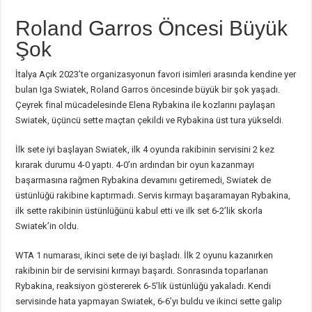
Roland Garros Öncesi Büyük
Şok
İtalya Açık 2023’te organizasyonun favori isimleri arasında kendine yer
bulan Iga Swiatek, Roland Garros öncesinde büyük bir şok yaşadı.
Çeyrek final mücadelesinde Elena Rybakina ile kozlarını paylaşan
Swiatek, üçüncü sette maçtan çekildi ve Rybakina üst tura yükseldi.
İlk sete iyi başlayan Swiatek, ilk 4 oyunda rakibinin servisini 2 kez
kırarak durumu 4-0 yaptı. 4-0’ın ardından bir oyun kazanmayı
başarmasına rağmen Rybakina devamını getiremedi, Swiatek de
üstünlüğü rakibine kaptırmadı. Servis kırmayı başaramayan Rybakina,
ilk sette rakibinin üstünlüğünü kabul etti ve ilk set 6-2’lik skorla
Swiatek’in oldu.
WTA 1 numarası, ikinci sete de iyi başladı. İlk 2 oyunu kazanırken
rakibinin bir de servisini kırmayı başardı. Sonrasında toparlanan
Rybakina, reaksiyon göstererek 6-5’lik üstünlüğü yakaladı. Kendi
servisinde hata yapmayan Swiatek, 6-6’yı buldu ve ikinci sette galip