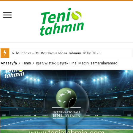
K. Muchova – M. Bouzkova İddaa Tahmini 18.08.2023
Anasayfa
/
Tenis
/
Iga Swiatek Çeyrek Final Maçını Tamamlayamadı