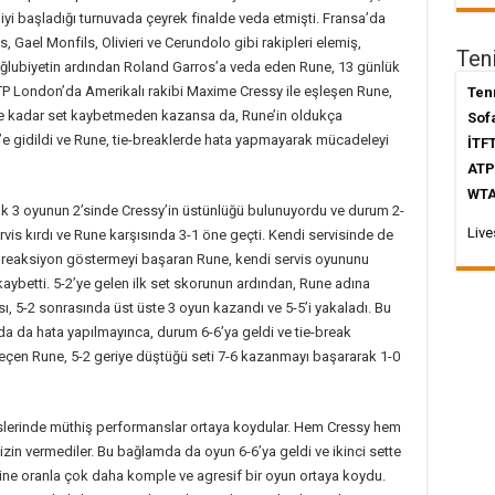
iyi başladığı turnuvada çeyrek finalde veda etmişti. Fransa’da
Gael Monfils, Olivieri ve Cerundolo gibi rakipleri elemiş,
Teni
ağlubiyetin ardından Roland Garros’a veda eden Rune, 13 günlük
TP London’da Amerikalı rakibi Maxime Cressy ile eşleşen Rune,
Ten
 ne kadar set kaybetmeden kazansa da, Rune’in oldukça
Sof
ak’e gidildi ve Rune, tie-breaklerde hata yapmayarak mücadeleyi
İTF
ATP
WTA
İlk 3 oyunun 2’sinde Cressy’in üstünlüğü bulunuyordu ve durum 2-
Live
vis kırdı ve Rune karşısında 3-1 öne geçti. Kendi servisinde de
n reaksiyon göstermeyi başaran Rune, kendi servis oyununu
aybetti. 5-2’ye gelen ilk set skorunun ardından, Rune adına
ı, 5-2 sonrasında üst üste 3 oyun kazandı ve 5-5’i yakaladı. Bu
nda da hata yapılmayınca, durum 6-6’ya geldi ve tie-break
 geçen Rune, 5-2 geriye düştüğü seti 7-6 kazanmayı başararak 1-0
ervislerinde müthiş performanslar ortaya koydular. Hem Cressy hem
a izin vermediler. Bu bağlamda da oyun 6-6’ya geldi ve ikinci sette
ibine oranla çok daha komple ve agresif bir oyun ortaya koydu.