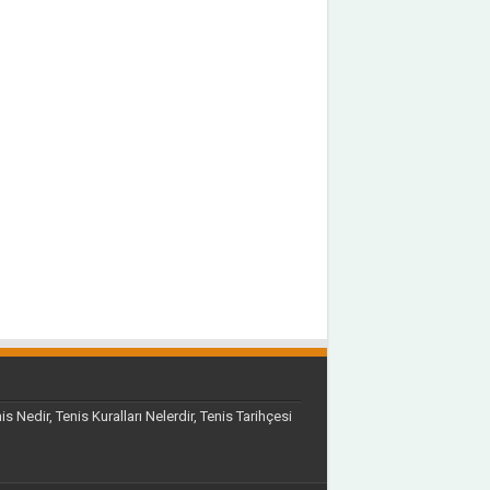
s Nedir, Tenis Kuralları Nelerdir, Tenis Tarihçesi