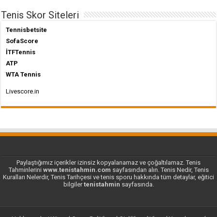
Tenis Skor Siteleri
Tennisbetsite
SofaScore
İTFTennis
ATP
WTA Tennis
Livescore.in
Paylaştığımız içerikler izinsiz kopyalanamaz ve çoğaltılamaz. Tenis
Tahminlerini
www.tenistahmin.com
sayfasından alın. Tenis Nedir, Tenis
Kuralları Nelerdir, Tenis Tarihçesi ve tenis sporu hakkında tüm detaylar, eğitici
bilgiler
tenistahmin
sayfasında.