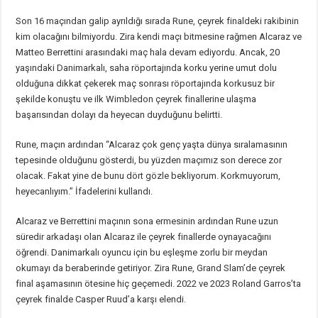
Son 16 maçından galip ayrıldığı sırada Rune, çeyrek finaldeki rakibinin
kim olacağını bilmiyordu. Zira kendi maçı bitmesine rağmen Alcaraz ve
Matteo Berrettini arasındaki maç hala devam ediyordu. Ancak, 20
yaşındaki Danimarkalı, saha röportajında korku yerine umut dolu
olduğuna dikkat çekerek maç sonrası röportajında korkusuz bir
şekilde konuştu ve ilk Wimbledon çeyrek finallerine ulaşma
başarısından dolayı da heyecan duyduğunu belirtti.
Rune, maçın ardından “Alcaraz çok genç yaşta dünya sıralamasının
tepesinde olduğunu gösterdi, bu yüzden maçımız son derece zor
olacak. Fakat yine de bunu dört gözle bekliyorum. Korkmuyorum,
heyecanlıyım.” İfadelerini kullandı.
Alcaraz ve Berrettini maçının sona ermesinin ardından Rune uzun
süredir arkadaşı olan Alcaraz ile çeyrek finallerde oynayacağını
öğrendi. Danimarkalı oyuncu için bu eşleşme zorlu bir meydan
okumayı da beraberinde getiriyor. Zira Rune, Grand Slam’de çeyrek
final aşamasının ötesine hiç geçemedi. 2022 ve 2023 Roland Garros’ta
çeyrek finalde Casper Ruud’a karşı elendi.