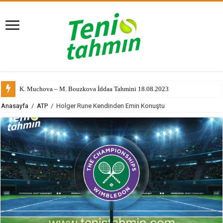
K. Muchova – M. Bouzkova İddaa Tahmini 18.08.2023
Anasayfa
/
ATP
/
Holger Rune Kendinden Emin Konuştu