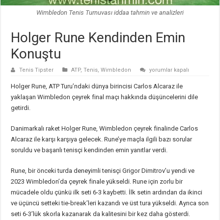
Wimbledon Tenis Turnuvası iddaa tahmin ve analizleri
Holger Rune Kendinden Emin
Konuştu
Holger
Tenis Tipster
ATP
,
Tenis
,
Wimbledon
yorumlar kapalı
Rune
Kendinden
Holger Rune, ATP Turu’ndaki dünya birincisi Carlos Alcaraz ile
Emin
Konuştu
yaklaşan Wimbledon çeyrek final maçı hakkında düşüncelerini dile
için
getirdi.
Danimarkalı raket Holger Rune, Wimbledon çeyrek finalinde Carlos
Alcaraz ile karşı karşıya gelecek. Rune’ye maçla ilgili bazı sorular
soruldu ve başarılı tenisçi kendinden emin yanıtlar verdi.
Rune, bir önceki turda deneyimli tenisçi Grigor Dimitrov’u yendi ve
2023 Wimbledon’da çeyrek finale yükseldi. Rune için zorlu bir
mücadele oldu çünkü ilk seti 6-3 kaybetti. İlk setin ardından da ikinci
ve üçüncü setteki tie-break’leri kazandı ve üst tura yükseldi. Ayrıca son
seti 6-3’lük skorla kazanarak da kalitesini bir kez daha gösterdi.