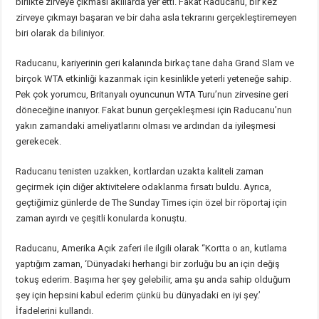
birlikte zirveye çıkması akıllarda yer etti. Fakat Raducanu, bir kez
zirveye çıkmayı başaran ve bir daha asla tekrarını gerçekleştiremeyen
biri olarak da biliniyor.
Raducanu, kariyerinin geri kalanında birkaç tane daha Grand Slam ve
birçok WTA etkinliği kazanmak için kesinlikle yeterli yeteneğe sahip.
Pek çok yorumcu, Britanyalı oyuncunun WTA Turu’nun zirvesine geri
döneceğine inanıyor. Fakat bunun gerçekleşmesi için Raducanu’nun
yakın zamandaki ameliyatlarını olması ve ardından da iyileşmesi
gerekecek.
Raducanu tenisten uzakken, kortlardan uzakta kaliteli zaman
geçirmek için diğer aktivitelere odaklanma fırsatı buldu. Ayrıca,
geçtiğimiz günlerde de The Sunday Times için özel bir röportaj için
zaman ayırdı ve çeşitli konularda konuştu.
Raducanu, Amerika Açık zaferi ile ilgili olarak “Kortta o an, kutlama
yaptığım zaman, ‘Dünyadaki herhangi bir zorluğu bu an için değiş
tokuş ederim. Başıma her şey gelebilir, ama şu anda sahip olduğum
şey için hepsini kabul ederim çünkü bu dünyadaki en iyi şey.’
İfadelerini kullandı.