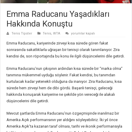
Emma Raducanu Yaşadıkları
Hakkında Konuştu
Emma
Tenis Tipster
Tenis
,
WTA
yorumlar kapalı
Raducanu
Yaşadıkları
Emma Raducanu, kariyerinde zirveyi kısa sürede gören fakat
Hakkında
Konuştu
sonrasında sakatlıklarla uğraşan bir tenisçi olarak tanımlanıyor. Zira
için
kendisi de, son röportajında bu konu ile ilgili düşüncelerini dile getirdi.
Emma Raducanu’nun çıkışının ardından kısa sürede bir “marka olma”
tanımına mükemmel uyduğu söylenir. Fakat kendisi, bu tanımdan
kurtulacak kadar yetenekli olduğuna da inanıyor. Zira Raducanu, kısa
sürede hem zirveyi hem de dibi gördü. Başarılı tenisçi, geleceği
hakkında konuşarak kariyerine ne şekilde yön vereceği ile alakalı
düşüncelerini dile getirdi.
Mevcut şartlarda Emma Raducanu’nun özgeçmişinde inanılmaz bir
Amerika Açık performansının yer aldığını söyleyebiliriz. İki yıl önce
Amerika Açık’ta kazanan taraf olması, tarihi ve ikonik performansıyla