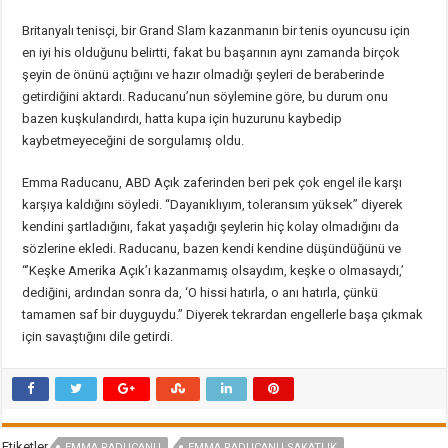
Britanyalı tenisçi, bir Grand Slam kazanmanın bir tenis oyuncusu için
en iyi his olduğunu belirtti, fakat bu başarının aynı zamanda birçok
şeyin de önünü açtığını ve hazır olmadığı şeyleri de beraberinde
getirdiğini aktardı. Raducanu’nun söylemine göre, bu durum onu
bazen kuşkulandırdı, hatta kupa için huzurunu kaybedip
kaybetmeyeceğini de sorgulamış oldu.
Emma Raducanu, ABD Açık zaferinden beri pek çok engel ile karşı
karşıya kaldığını söyledi. “Dayanıklıyım, toleransım yüksek” diyerek
kendini şartladığını, fakat yaşadığı şeylerin hiç kolay olmadığını da
sözlerine ekledi. Raducanu, bazen kendi kendine düşündüğünü ve
“’Keşke Amerika Açık’ı kazanmamış olsaydım, keşke o olmasaydı,’
dediğini, ardından sonra da, ‘O hissi hatırla, o anı hatırla, çünkü
tamamen saf bir duyguydu.” Diyerek tekrardan engellerle başa çıkmak
için savaştığını dile getirdi.
Etiketler
EMMA RADUCANU
EMMA RADUCANU SAKATLIK