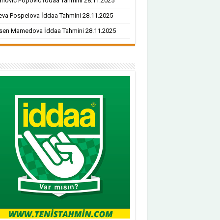
novic Popovic İddaa Tahmini 28.11.2025
va Pospelova İddaa Tahmini 28.11.2025
sen Mamedova İddaa Tahmini 28.11.2025