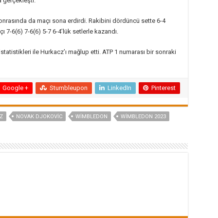
gerçekleşti.
onrasında da maçı sona erdirdi. Rakibini dördüncü sette 6-4
7-6(6) 7-6(6) 5-7 6-4’lük setlerle kazandı.
statistikleri ile Hurkacz’ı mağlup etti. ATP 1 numarası bir sonraki
Google +
Stumbleupon
LinkedIn
Pinterest
Z
NOVAK DJOKOVIC
WIMBLEDON
WIMBLEDON 2023