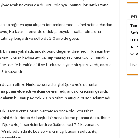
kaybedecek noktaya geldi. Zira Polonyalı oyuncu bir set kazandı
Teni
asına rağmen aynı akşam tamamlanamadı. İkinci setin ardından
Ten
ovic, Hurkacz’ın önünde oldukça büyük fırsatlar olmasına
Sof
utmayı başardı ve setlerde 2-0 öne de geçti.
İTF
ATP
 bir şans yakaladı, ancak bunu değerlendiremedi. İlk setin tie-
WTA
am 5 puan hediye etti ve Sırp tenisçi rakibine 8-6’lık üstünlük
 set de tie-break’e gitti ve Hurkacz’ın yine bir şansı vardı, ancak
Live
 8-6 kazandı.
devam etti ve Hurkacz servisleriyle Djokovic’e sorunlar
 puanı elde etti ve ilkini çeviremedi, ancak ikincisini çevirdi.
adelenin bu seti pek çok kişinin tahmin ettiği gibi sonuçlanmadı.
a iki servis kırma puanı vermeden önce oldukça rahat
isini de kurtarsa da başka bir servis kırma puanını da rakibine
 Djokovic,’in servisini kırdı ve üçüncü seti 7-5 kazanarak
ıl Wimbledon’da ilk kez servis kırmayı başarmışoldu. Bu,