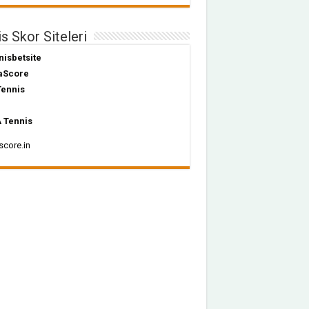
s Skor Siteleri
nisbetsite
aScore
Tennis
 Tennis
score.in