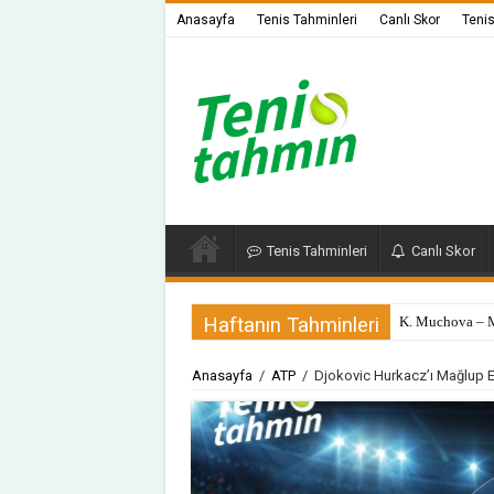
Anasayfa
Tenis Tahminleri
Canlı Skor
Teni
Tenis Tahminleri
Canlı Skor
Haftanın Tahminleri
K. Muchova – M
Anasayfa
/
ATP
/
Djokovic Hurkacz’ı Mağlup Et