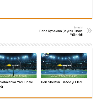
Sonraki
Elena Rybakina Çeyrek Finale
Yükseldi
Sabalenka Yarı Finale
Ben Shelton Tiafoe’yi Eledi
di