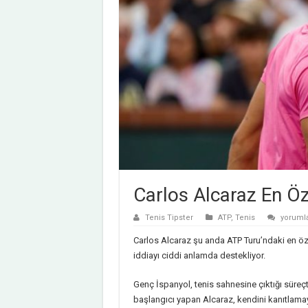
Carlos Alcaraz En Ö
Carlos
Tenis Tipster
ATP
,
Tenis
yorumla
Alcaraz
En
Carlos Alcaraz şu anda ATP Turu’ndaki en özgü
Özgüven
Oyuncu
iddiayı ciddi anlamda destekliyor.
mu?
için
Genç İspanyol, tenis sahnesine çıktığı süreçte
başlangıcı yapan Alcaraz, kendini kanıtlama