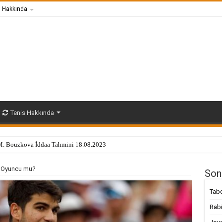
s Hakkında
Tenis Hakkında
. Bouzkova İddaa Tahmini 18.08.2023
i Oyuncu mu?
Son
Tabo
Rabi