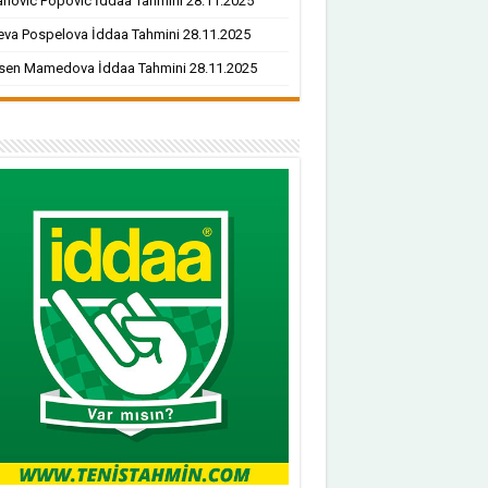
novic Popovic İddaa Tahmini 28.11.2025
va Pospelova İddaa Tahmini 28.11.2025
sen Mamedova İddaa Tahmini 28.11.2025