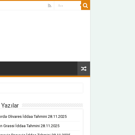
 Yazılar
rda Olivares İddaa Tahmini 28.11.2025
n Grassi İddaa Tahmini 28.11.2025