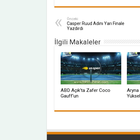
Önceki
Casper Ruud Adını Yarı Finale
Yazdırdı
İlgili Makaleler
ABD Açık’ta Zafer Coco
Aryna 
Gauff’un
Yüksel