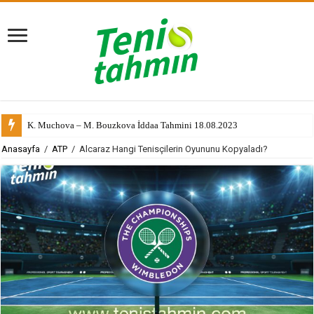
K. Muchova – M. Bouzkova İddaa Tahmini 18.08.2023
Anasayfa
/
ATP
/
Alcaraz Hangi Tenisçilerin Oyununu Kopyaladı?