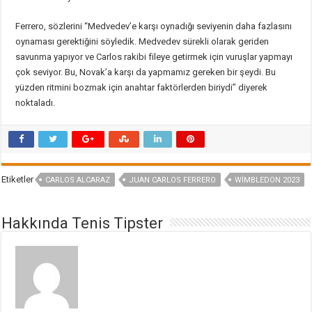
Ferrero, sözlerini “Medvedev’e karşı oynadığı seviyenin daha fazlasını
oynaması gerektiğini söyledik. Medvedev sürekli olarak geriden
savunma yapıyor ve Carlos rakibi fileye getirmek için vuruşlar yapmayı
çok seviyor. Bu, Novak’a karşı da yapmamız gereken bir şeydi. Bu
yüzden ritmini bozmak için anahtar faktörlerden biriydi” diyerek
noktaladı.
Etiketler
CARLOS ALCARAZ
JUAN CARLOS FERRERO
WIMBLEDON 2023
Hakkında Tenis Tipster