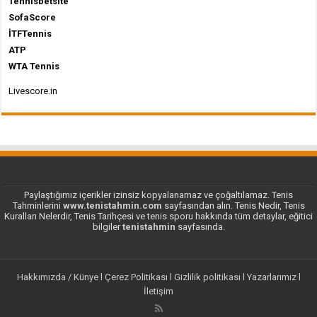
Tennisbetsite
SofaScore
İTFTennis
ATP
WTA Tennis
Livescore.in
Paylaştığımız içerikler izinsiz kopyalanamaz ve çoğaltılamaz. Tenis
Tahminlerini
www.tenistahmin.com
sayfasından alın. Tenis Nedir, Tenis
Kuralları Nelerdir, Tenis Tarihçesi ve tenis sporu hakkında tüm detaylar, eğitici
bilgiler
tenistahmin
sayfasında.
Hakkımızda / Künye
l
Çerez Politikası
l
Gizlilik politikası
l
Yazarlarımız
l
İletişim