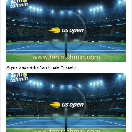
Aryna Sabalenka Yarı Finale Yükseldi