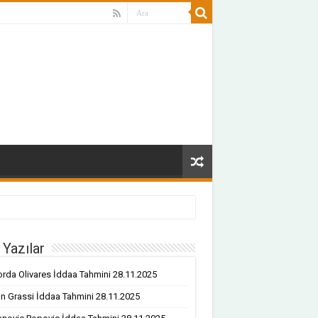
 Yazılar
rda Olivares İddaa Tahmini 28.11.2025
n Grassi İddaa Tahmini 28.11.2025