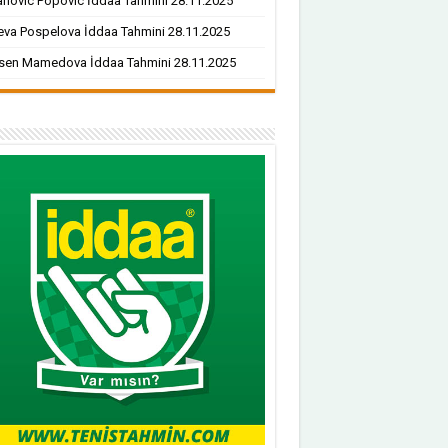
novic Popovic İddaa Tahmini 28.11.2025
va Pospelova İddaa Tahmini 28.11.2025
sen Mamedova İddaa Tahmini 28.11.2025