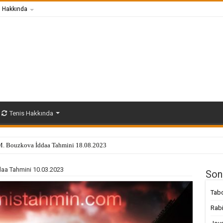
s Hakkında
Tenis Hakkında
. Bouzkova İddaa Tahmini 18.08.2023
daa Tahmini 10.03.2023
Son
Tabo
Rabi