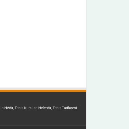
s Nedir, Tenis Kuralları Nelerdir, Tenis Tarihçesi