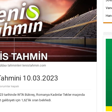
Jova
Vane
Han
iddaa tahminleri tenistahmin.com
Tahmini 10.03.2023
enoit
orumlar kapalı
Curmi
ddaa
2023 tarihinde WTA Bükreş, Romanya Kadınlar Tekler maçında
ahmini
0.03.2023
alibiyeti için 1,62’lik oran belirledi.
çin