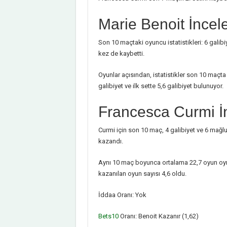
Marie Benoit İncel
Son 10 maçtaki oyuncu istatistikleri: 6 galib
kez de kaybetti.
Oyunlar açısından, istatistikler son 10 maçt
galibiyet ve ilk sette 5,6 galibiyet bulunuyor.
Francesca Curmi İ
Curmi için son 10 maç, 4 galibiyet ve 6 mağlu
kazandı.
Aynı 10 maç boyunca ortalama 22,7 oyun oyna
kazanılan oyun sayısı 4,6 oldu.
İddaa Oranı: Yok
Bets10
Oranı: Benoit Kazanır (1,62)