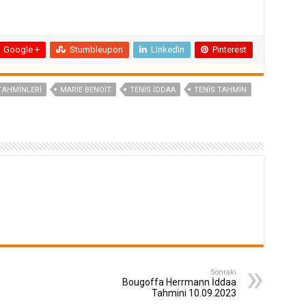
Google +
Stumbleupon
LinkedIn
Pinterest
TAHMINLERI
MARIE BENOIT
TENIS IDDAA
TENIS TAHMIN
Sonraki
Bougoffa Herrmann İddaa
Tahmini 10.09.2023