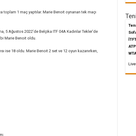
ca toplam 1 maç yaptılar. Marie Benoit oynanan tek maçı
Teni
Ten
şma, 5 Ağustos 2022’de Belçika ITF 04A Kadınlar Tekler’de
Sof
bi Marie Benoit oldu.
İTF
ATP
sı ise 18 oldu. Marie Benoit 2 set ve 12 oyun kazanırken,
WTA
Live
ti.