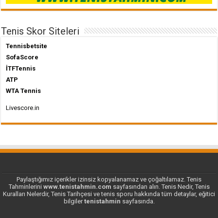
Tenis Skor Siteleri
Tennisbetsite
SofaScore
İTFTennis
ATP
WTA Tennis
Livescore.in
Paylaştığımız içerikler izinsiz kopyalanamaz ve çoğaltılamaz. Tenis
Tahminlerini
www.tenistahmin.com
sayfasından alın. Tenis Nedir, Tenis
Kuralları Nelerdir, Tenis Tarihçesi ve tenis sporu hakkında tüm detaylar, eğitici
bilgiler
tenistahmin
sayfasında.