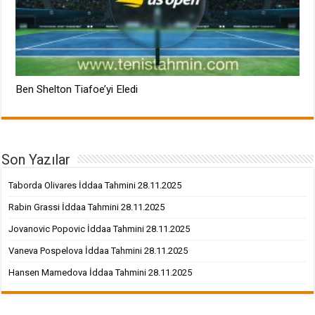
Ben Shelton Tiafoe’yi Eledi
Son Yazılar
Taborda Olivares İddaa Tahmini 28.11.2025
Rabin Grassi İddaa Tahmini 28.11.2025
Jovanovic Popovic İddaa Tahmini 28.11.2025
Vaneva Pospelova İddaa Tahmini 28.11.2025
Hansen Mamedova İddaa Tahmini 28.11.2025