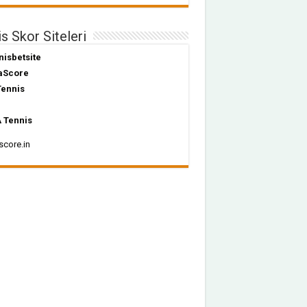
s Skor Siteleri
nisbetsite
aScore
Tennis
 Tennis
score.in