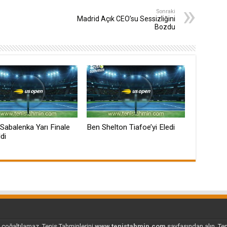
Sonraki
Madrid Açık CEO’su Sessizliğini
Bozdu
Sabalenka Yarı Finale
Ben Shelton Tiafoe’yi Eledi
di
 çoğaltılamaz. Tenis Tahminlerini
www.tenistahmin.com
sayfasından alın. Teni