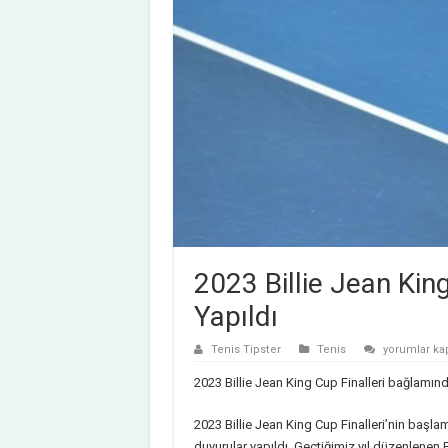
2023 Billie Jean Kin
Yapıldı
2023
Tenis Tipster
Tenis
yorumlar kap
Billie
Jean
2023 Billie Jean King Cup Finalleri bağlamında
King
Cup
Finalleri
2023 Billie Jean King Cup Finalleri’nin başlama
Duyurusu
Yapıldı
duyurular yapıldı. Geçtiğimiz yıl düzenlenen B