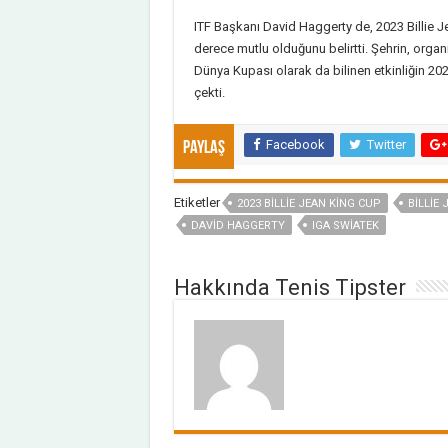
ITF Başkanı David Haggerty de, 2023 Billie J
derece mutlu olduğunu belirtti. Şehrin, orga
Dünya Kupası olarak da bilinen etkinliğin 20
çekti.
Facebook
Twitter
Paylaş
Etiketler
2023 BILLIE JEAN KING CUP
BILLIE
DAVID HAGGERTY
IGA SWIATEK
Hakkında Tenis Tipster