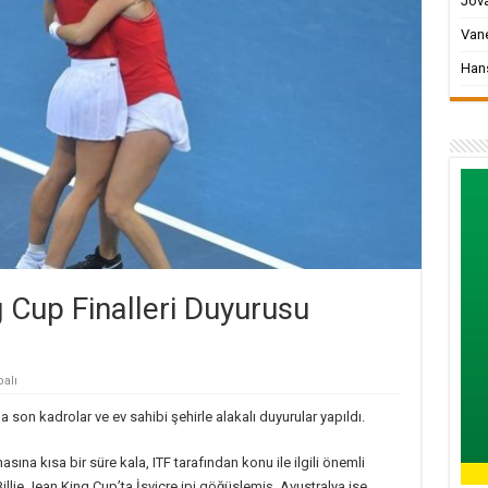
Jova
Vane
Han
g Cup Finalleri Duyurusu
alı
 son kadrolar ve ev sahibi şehirle alakalı duyurular yapıldı.
sına kısa bir süre kala, ITF tarafından konu ile ilgili önemli
illie Jean King Cup’ta İsviçre ipi göğüslemiş, Avustralya ise