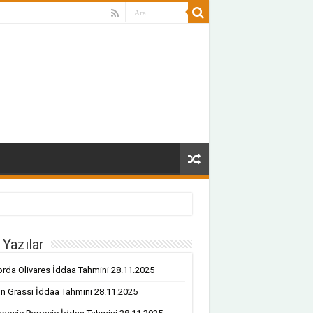
 Yazılar
rda Olivares İddaa Tahmini 28.11.2025
n Grassi İddaa Tahmini 28.11.2025