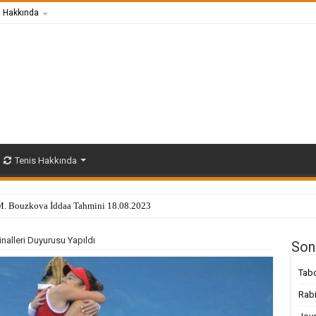
s Hakkında
Tenis Hakkında
. Bouzkova İddaa Tahmini 18.08.2023
inalleri Duyurusu Yapıldı
Son
Tabo
Rabi