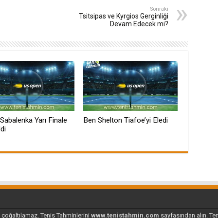
Sonraki
Tsitsipas ve Kyrgios Gerginliği
Devam Edecek mi?
Sabalenka Yarı Finale
Ben Shelton Tiafoe’yi Eledi
di
 çoğaltılamaz. Tenis Tahminlerini
www.tenistahmin.com
sayfasından alın. Teni