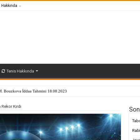
s Hakkında
Tenis Hakkında
. Bouzkova İddaa Tahmini 18.08.2023
 Rekor Kırdı
Son
Tabo
Rabi