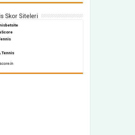
s Skor Siteleri
nisbetsite
aScore
Tennis
 Tennis
score.in