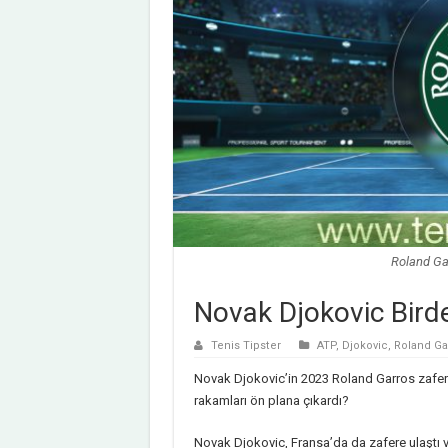
Roland Gar
Novak Djokovic Birde
Tenis Tipster
ATP
,
Djokovic
,
Roland Ga
Novak Djokovic’in 2023 Roland Garros zaferi,
rakamları ön plana çıkardı?
Novak Djokovic, Fransa’da da zafere ulaştı