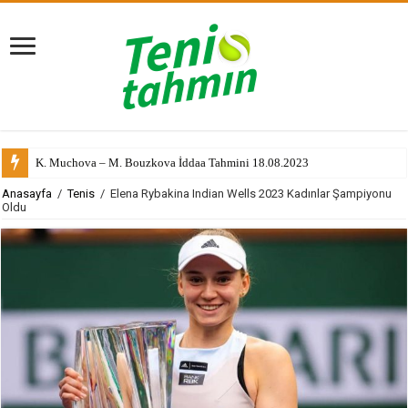
K. Muchova – M. Bouzkova İddaa Tahmini 18.08.2023
Anasayfa
/
Tenis
/
Elena Rybakina Indian Wells 2023 Kadınlar Şampiyonu
Oldu