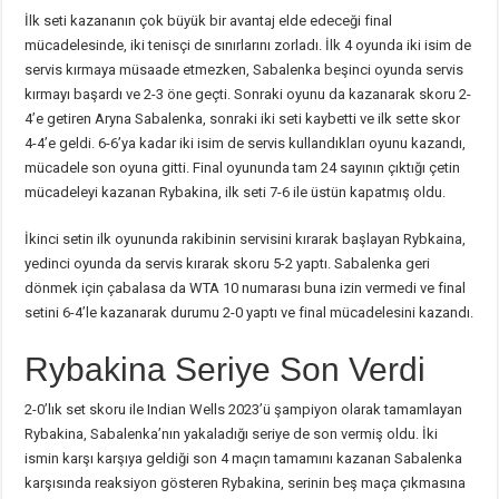
İlk seti kazananın çok büyük bir avantaj elde edeceği final
mücadelesinde, iki tenisçi de sınırlarını zorladı. İlk 4 oyunda iki isim de
servis kırmaya müsaade etmezken, Sabalenka beşinci oyunda servis
kırmayı başardı ve 2-3 öne geçti. Sonraki oyunu da kazanarak skoru 2-
4’e getiren Aryna Sabalenka, sonraki iki seti kaybetti ve ilk sette skor
4-4’e geldi. 6-6’ya kadar iki isim de servis kullandıkları oyunu kazandı,
mücadele son oyuna gitti. Final oyununda tam 24 sayının çıktığı çetin
mücadeleyi kazanan Rybakina, ilk seti 7-6 ile üstün kapatmış oldu.
İkinci setin ilk oyununda rakibinin servisini kırarak başlayan Rybkaina,
yedinci oyunda da servis kırarak skoru 5-2 yaptı. Sabalenka geri
dönmek için çabalasa da WTA 10 numarası buna izin vermedi ve final
setini 6-4’le kazanarak durumu 2-0 yaptı ve final mücadelesini kazandı.
Rybakina Seriye Son Verdi
2-0’lık set skoru ile Indian Wells 2023’ü şampiyon olarak tamamlayan
Rybakina, Sabalenka’nın yakaladığı seriye de son vermiş oldu. İki
ismin karşı karşıya geldiği son 4 maçın tamamını kazanan Sabalenka
karşısında reaksiyon gösteren Rybakina, serinin beş maça çıkmasına