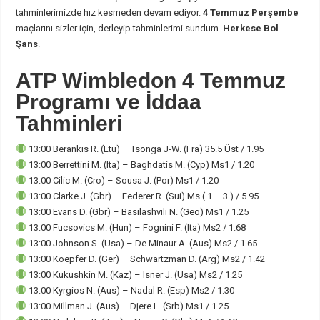
tahminlerimizde hız kesmeden devam ediyor.
4 Temmuz Perşembe
maçlarını sizler için, derleyip tahminlerimi sundum.
Herkese Bol
Şans
.
ATP Wimbledon 4 Temmuz
Programı ve İddaa
Tahminleri
13:00 Berankis R. (Ltu) – Tsonga J-W. (Fra) 35.5 Üst / 1.95
13:00 Berrettini M. (Ita) – Baghdatis M. (Cyp) Ms1 / 1.20
13:00 Cilic M. (Cro) – Sousa J. (Por) Ms1 / 1.20
13:00 Clarke J. (Gbr) – Federer R. (Sui) Ms ( 1 – 3 ) / 5.95
13:00 Evans D. (Gbr) – Basilashvili N. (Geo) Ms1 / 1.25
13:00 Fucsovics M. (Hun) – Fognini F. (Ita) Ms2 / 1.68
13:00 Johnson S. (Usa) – De Minaur A. (Aus) Ms2 / 1.65
13:00 Koepfer D. (Ger) – Schwartzman D. (Arg) Ms2 / 1.42
13:00 Kukushkin M. (Kaz) – Isner J. (Usa) Ms2 / 1.25
13:00 Kyrgios N. (Aus) – Nadal R. (Esp) Ms2 / 1.30
13:00 Millman J. (Aus) – Djere L. (Srb) Ms1 / 1.25