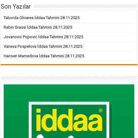
Son Yazılar
Taborda Olivares İddaa Tahmini 28.11.2025
Rabin Grassi İddaa Tahmini 28.11.2025
Jovanovic Popovic İddaa Tahmini 28.11.2025
Vaneva Pospelova İddaa Tahmini 28.11.2025
Hansen Mamedova İddaa Tahmini 28.11.2025