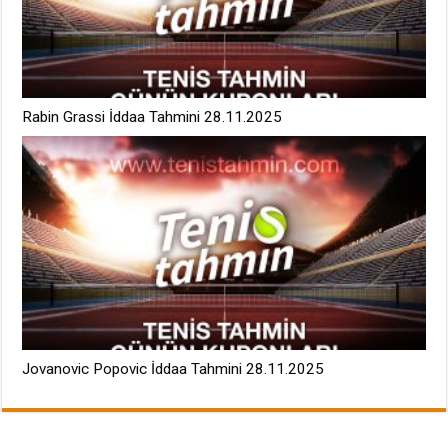
Rabin Grassi İddaa Tahmini 28.11.2025
Jovanovic Popovic İddaa Tahmini 28.11.2025